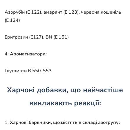
Азорубін (Е 122), амарант (Е 123), червона кошеніль
(Е 124)
Еритрозин (Е127), BN (Е 151)
4.
Ароматизатори:
Глутамати В 550-553
Харчові добавки, що найчастіше
викликають реакції:
1.
Харчові барвники, що містять в складі азогрупу: