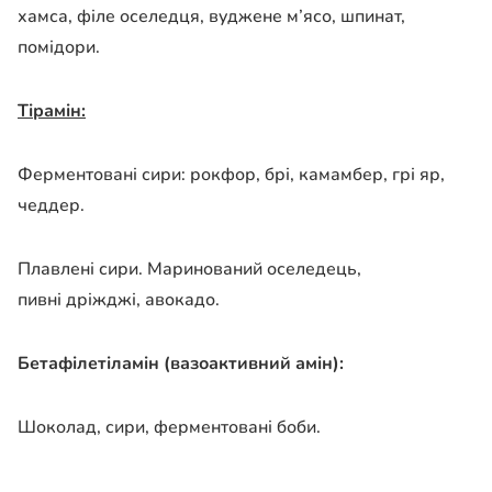
хамса, філе оселедця, вуджене м’ясо, шпинат,
помідори.
Тірамін:
Ферментовані сири: рокфор, брі, камамбер, грі яр,
чеддер.
Плавлені сири. Маринований оселедець,
пивні дріжджі, авокадо.
Бетафілетіламін (вазоактивний амін):
Шоколад, сири, ферментовані боби.