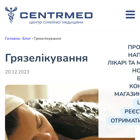
Головна
›
Блог
›
Грязелікування
ПРО
Грязелікування
НА
ЛІКАРІ ТА
Н
20.12.2023
КО
МАГАЗИ
РЕЄС
ОТРИМАТИ