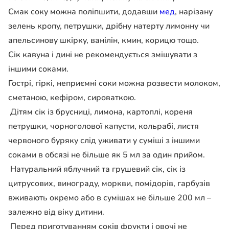
Смак соку можна поліпшити, додавши
мед
, нарізану
зелень кропу, петрушки, дрібну натерту лимонну чи
апельсинову шкірку, ванілін, кмин, корицю тощо.
Сік кавуна і дині не рекомендується змішувати з
іншими соками.
Гострі, гіркі, неприємні соки можна розвести молоком,
сметаною, кефіром, сироваткою.
Дітям сік із брусниці, лимона, картоплі, кореня
петрушки, чорноголової капусти, кольрабі, листя
червоного буряку слід уживати у суміші з іншими
соками в обсязі не більше як 5 мл за один прийом.
Натуральний яблучний та грушевий сік, сік із
цитрусових, винограду, моркви, помідорів, гарбузів
вживають окремо або в сумішах не більше 200 мл –
залежно від віку дитини.
Перед приготуванням соків фрукти і овочі не