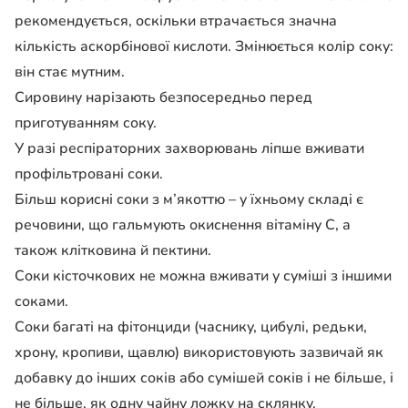
рекомендується, оскільки втрачається значна
кількість аскорбінової кислоти. Змінюється колір соку:
він стає мутним.
Сировину нарізають безпосередньо перед
приготуванням соку.
У разі респіраторних захворювань ліпше вживати
профільтровані соки.
Більш корисні соки з м’якоттю – у їхньому складі є
речовини, що гальмують окиснення вітаміну С, а
також клітковина й пектини.
Соки кісточкових не можна вживати у суміші з іншими
соками.
Соки багаті на фітонциди (часнику, цибулі, редьки,
хрону, кропиви, щавлю) використовують зазвичай як
добавку до інших соків або сумішей соків і не більше, і
не більше, як одну чайну ложку на склянку.