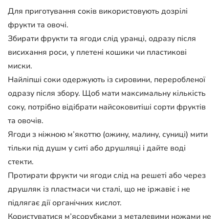
Для приготування соків використовують дозрілі
фрукти та овочі.
Збирати фрукти та ягоди слід уранці, одразу після
висихання роси, у плетені кошики чи пластикові
миски.
Найліпші соки одержують із сировини, переробленої
одразу після збору. Щоб мати максимальну кількість
соку, потрібно відібрати найсоковитіші сорти фруктів
та овочів.
Ягоди з ніжною м’якоттю (ожину, малину, суниці) мити
тільки під душм у ситі або друшляці і дайте воді
стекти.
Протирати фрукти чи ягоди слід на решеті або через
друшляк із пластмаси чи сталі, що не іржавіє і не
підлягає дії органічних кислот.
Користуватися м’ясорубками з металевими ножами не