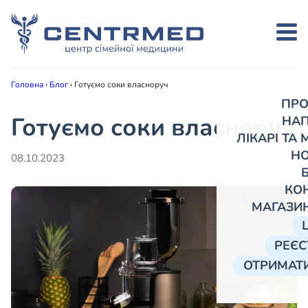
Головна
›
Блог
›
Готуємо соки власноруч
ПРО
Готуємо соки власноруч
НА
ЛІКАРІ ТА
Н
08.10.2023
КО
МАГАЗИ
РЕЄС
ОТРИМАТИ