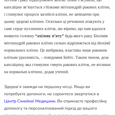
капсаїцин зв’язується з білками мітохондрій ракових клітин,
і стимулює процеси загибелі клітин, не зачіпаючи при
цьому здорові клітини. Оскільки ці речовини атакують у
саме серце пухлинних кліток, ми віримо, що нам вдалося
виявити головну
“ахілову п’яту”
будь-якого раку. Біохімія
мітохондрій ракових клітин сильно відрізняється від біохімії
нормальних клітин. Це вибіркова, властива лише раковим
кліткам уразливість, – повідомив Бейтс. Таким чином, доза
капсаїцину, яка стимулює смерть ракових кліток, не впливає
на нормальні клітини, додав учений.
Здоров’я завжди на першому місці. Якщо ви
потребуєте допомоги, не соромтеся звертатися в
Центр Сімейної Медицини
, Ви отримаєте професійну
допомогу та персоналізований підхід до вашого