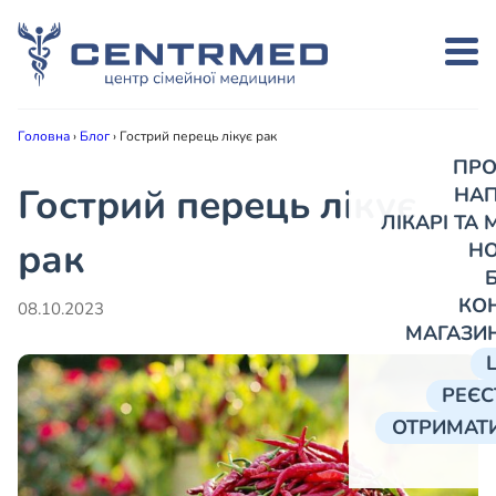
Головна
›
Блог
›
Гострий перець лікує рак
ПРО
Гострий перець лікує
НА
ЛІКАРІ ТА
рак
Н
КО
08.10.2023
МАГАЗИ
РЕЄС
ОТРИМАТИ