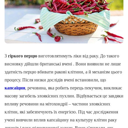
З
гіркого перцю
виготовлятимуть ліки від раку. До такого
висновку дійшли британські вчені . Вони виявили не лише
здатність перцю вбивати ракові клітини, а й механізм цього
процесу. Після низки дослідів вчені встановили, що
капсаїцин
, речовина, яка робить перець пекучим, викликає
масову загибель злоякісних пухлин. Відбувається це завдяки
впливу речовини на мітохондрії – частини злоякісних
клітин, які забезпечують їх енергією. Під час дослідження
учені вивчили вплив капсаїцину на культуру клітин раку
легенів і раку підшлункової залози. Вони з’ясували, що