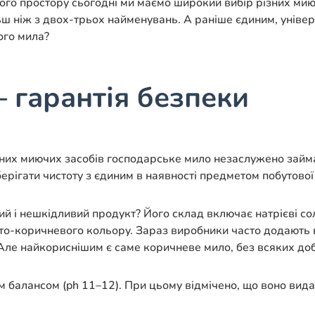
го простору сьогодні ми маємо широкий вибір різних мию
ільш ніж з двох-трьох найменувань. А раніше єдиним, унів
ого мила?
 гарантія безпеки
ивних миючих засобів господарське мило незаслужено займа
рігати чистоту з єдиним в наявності предметом побутової х
тий і нешкідливий продукт? Його склад включає натрієві с
вто-коричневого кольору. Зараз виробники часто додають 
 Але найкориснішим є саме коричневе мило, без всяких до
балансом (ph 11–12). При цьому відмічено, що воно видаля