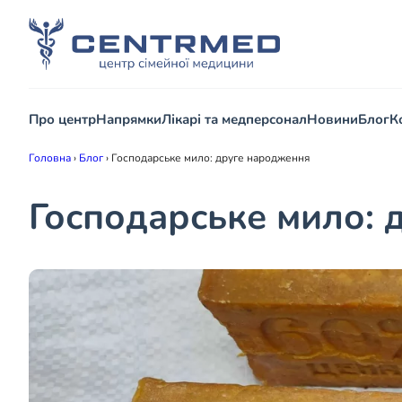
Про центр
Напрямки
Лікарі та медперсонал
Новини
Блог
К
Головна
›
Блог
›
Господарське мило: друге народження
Господарське мило: 