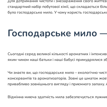
Для дотримання чистоти і знезараження свого життєво
стандартний набір побутової хімії, що складається б
було господарське мило. У чому користь господарськ
Господарське мило —
Сьогодні серед великої кількості ароматних і інтенс
яким чином наші батьки і наші бабусі примудрялися збе
Чи знаєте ви, що господарське мило – екологічно чис
консервантів та ароматизаторів. Зовні це шматок жо
привабливо зовнішнього вигляду і приємного запаху.
Відмінна миюча здатність мила забезпечується лужним 