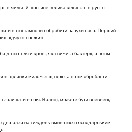
в мильній піні гине велика кількість вірусів і
ити ватні тампони і обробити пазухи носа. Перший
их відчуттів нежиті.
 дати стекти крові, яка вимиє і бактерії, а потім
ні ділянки милом зі щіткою, а потім обробляти
 залишати на ніч. Вранці, можете бути впевнені,
а б два рази на тиждень вмиватися господарським
і.