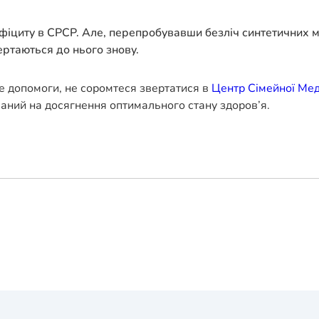
фіциту в СРСР. Але, перепробувавши безліч синтетичних ми
ртаються до нього знову.
е допомоги, не соромтеся звертатися в
Центр Сімейної Ме
ваний на досягнення оптимального стану здоров’я.