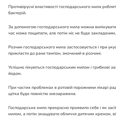
Противірусні властивості господарського мила роблять 
бактерій.
За допомогою господарського мила можна вилікувати 
час може пощипати, але потім ніс не буде закладеним,
Розчин господарського мила застосовується і при укусі
прикласти до рани тампон, змочений в розчині.
Успішно лікуються господарським милом і грибкові за
йодом.
При частих проблемах в ротовій порожнини лікарі рад
щітка буде повністю знезаражена.
Господарське мило прекрасно проявило себе і як засі
милом, а потім змащувати обличчя дитячим кремом, ві