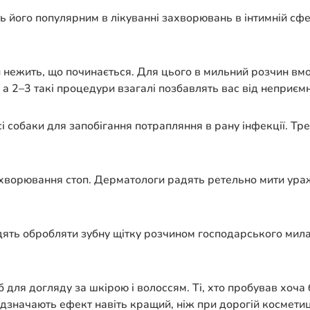
його популярним в лікуванні захворювань в інтимній сфері: 
нежить, що починається. Для цього в мильний розчин вмоч
 а 2–3 такі процедури взагалі позбавлять вас від неприємн
 собаки для запобігання потрапляння в рану інфекції. Треба
хворювання стоп. Дерматологи радять ретельно мити ураже
ять обробляти зубну щітку розчином господарського мила і
б для догляду за шкірою і волоссям. Ті, хто пробував хоч
дзначають ефект навіть кращий, ніж при дорогій косметиц