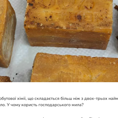
бутової хімії, що складається більш ніж з двох-трьох най
ло. У чому користь господарського мила?