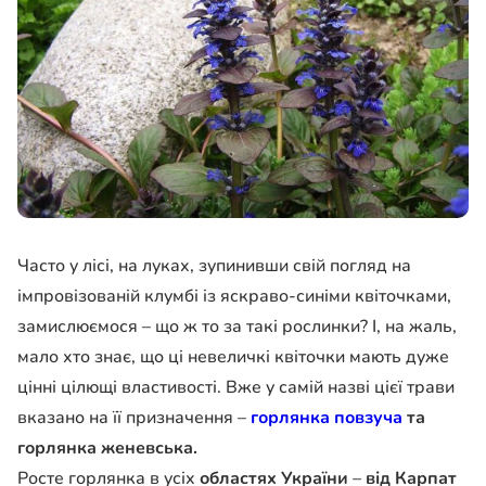
Часто у лісі, на луках, зупинивши свій погляд на
імпровізованій клумбі із яскраво-синіми квіточками,
замислюємося – що ж то за такі рослинки? І, на жаль,
мало хто знає, що ці невеличкі квіточки мають дуже
цінні цілющі властивості. Вже у самій назві цієї трави
вказано на її призначення –
горлянка повзуча
та
горлянка женевська.
Росте горлянка в усіх
областях України
–
від Карпат