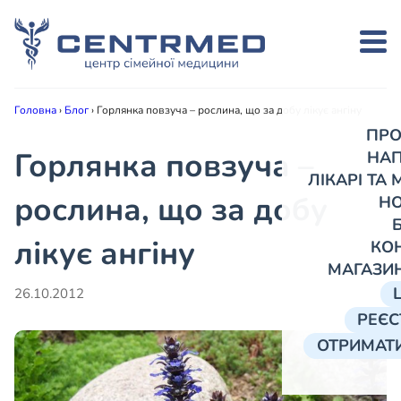
Головна
›
Блог
›
Горлянка повзуча – рослина, що за добу лікує ангіну
ПРО
Горлянка повзуча –
НА
ЛІКАРІ ТА
рослина, що за добу
Н
лікує ангіну
КО
МАГАЗИ
26.10.2012
РЕЄС
ОТРИМАТИ