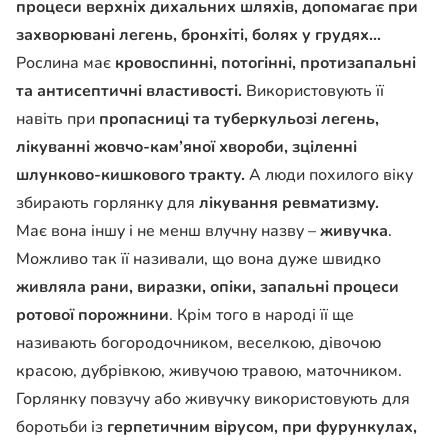
процеси верхніх дихальних шляхів, допомагає при
захворювані легень, бронхіті, болях у грудях…
Рослина має
кровоспинні, потогінні, протизапальні
та антисептичні властивості.
Використовують її
навіть при
пропасниці та туберкульозі легень,
лікуванні жовчо-кам’яної хвороби, зціленні
шлунково-кишкового тракту.
А люди похилого віку
збирають горлянку для
лікування ревматизму.
Має вона іншу і не менш влучну назву –
живучка
.
Можливо так її називали, що вона дуже швидко
живляла рани, виразки, опіки, запальні процеси
ротової порожнини
. Крім того в народі її ще
називають богородочником, веселкою, дівочою
красою, дубрівкою, живучою травою, маточником.
Горлянку повзучу або живучку використовують для
боротьби із
герпетичним вірусом, при фурункулах,