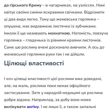
до гірського Криму
– в чагарниках, на узліссях. Нині
квітує своїми синіми яскравими свічками. Відрізнити
ці два види легко. Тому що женевська горлянка –
опушена, має видовжене листячко із зубчиками.
Інколи її ще називають
мохнаткою.
Натомість, повзуча
горлянка – гладенька із рівними краями листочків.
Саме цю рослину вчені досконало вивчили. А ось до
женевської горлянки руки так і не дійшли.
Цілющі властивості
І хоч цілющі властивості цієї рослини вже доведені,
але, на жаль, рослина поки немає офіційного
застосування. Зате у народній медицині ця рослина
добре відома. Наприклад, за добу воно може
вилікувати
ангіну
. І не лише її, а також запальні