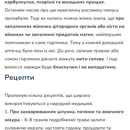
карбункулах, псоріазі та юнацьких прищах.
Останнім часом про цю невеличку рослинку чомусь
призабули. Тоді як колись кожна жінка знала, що
при
запаленнях жіночих дітородних органів або кісти на
яйниках чи запаленні придатків матки
, найпершим
помічником є саме горлянка. Тому у кожній домашній
аптечці були ліки із неї. До речі, свіжою травою або
соком горлянки дівчата можуть
мити голову
. І тоді
волосся завжди буде
блискучим і не випадатиме.
Рецепти
Пропоную кілька рецептів, що широко
використовуються у народній медицині.
1.
При захворюваннях шлунка, печінки та жовчного
міхура
– 6-8 грамів подрібненої трави залити
склянкою окропу, настояти годину, процідити та