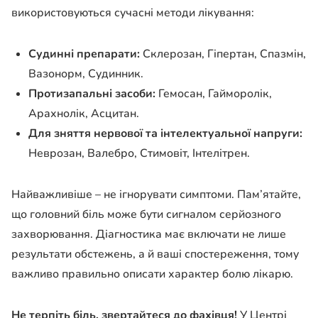
використовуються сучасні методи лікування:
Судинні препарати:
Склерозан, Гіпертан, Спазмін,
Вазонорм, Судинник.
Протизапальні засоби:
Гемосан, Гайморолік,
Арахнолік, Асцитан.
Для зняття нервової та інтелектуальної напруги:
Неврозан, Валебро, Стимовіт, Інтелітрен.
Найважливіше – не ігнорувати симптоми. Пам’ятайте,
що головний біль може бути сигналом серйозного
захворювання. Діагностика має включати не лише
результати обстежень, а й ваші спостереження, тому
важливо правильно описати характер болю лікарю.
Не терпіть біль, звертайтеся до фахівця!
У Центрі