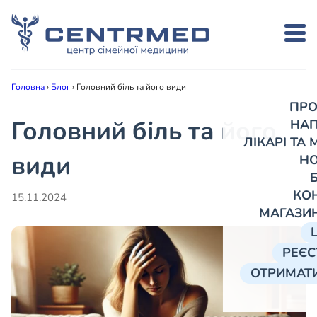
Головна
›
Блог
›
Головний біль та його види
ПРО
Головний біль та його
НА
ЛІКАРІ ТА
види
Н
КО
15.11.2024
МАГАЗИ
РЕЄС
ОТРИМАТИ