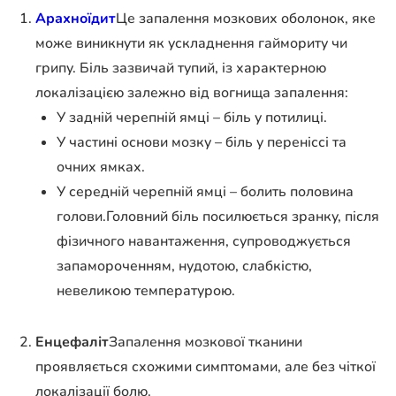
Арахноїдит
Це запалення мозкових оболонок, яке
може виникнути як ускладнення гаймориту чи
грипу. Біль зазвичай тупий, із характерною
локалізацією залежно від вогнища запалення:
У задній черепній ямці – біль у потилиці.
У частині основи мозку – біль у переніссі та
очних ямках.
У середній черепній ямці – болить половина
голови.
Головний біль посилюється зранку, після
фізичного навантаження, супроводжується
запамороченням, нудотою, слабкістю,
невеликою температурою.
Енцефаліт
Запалення мозкової тканини
проявляється схожими симптомами, але без чіткої
локалізації болю.