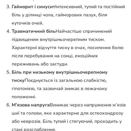
Гайморит і синусит
Інтенсивний, тупий та постійний
біль у ділянці чола, гайморових пазух, біля
куточків очей.
Травматичний біль
Найчастіше спричинений
підвищеним внутрішньочерепним тиском.
Характерні відчуття тиску в очах, посилення болю
після перебування на сонці, емоційних
переживань або застуди.
Біль при низькому внутрішньочерепному
тиску
Поєднується із загальною слабкістю,
гіпотонією, та зазвичай зникає в лежачому
положенні.
М’язова напруга
Виникає через напруження м’язів
шиї та голови, яке характерне для остеохондрозу
або неврозів. Біль тупий і стягуючий, проходить у
стані розслаблення.