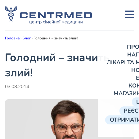
Головна
›
Блог
›
Голодний – значить злий!
ПРО
Голодний – значить
НА
ЛІКАРІ ТА
злий!
Н
КО
03.08.2014
МАГАЗИ
РЕЄС
ОТРИМАТИ