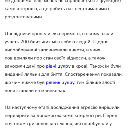
не доїдаємо, наш мозок не справляється з функцією
самоконтролю, а це робить нас нестриманими і
роздратованими.
Дослідники провели експеримент, в якому взяли
участь 200 близьких між собою людей. Щодня
випробовувані заповнювали анкети, в яких
повідомляли про стан своїх відносин, а також
заносили дані про
рівні цукру
в крові. Також їм були
виданий ляльки для биття. Спостереження показали,
що чим нижче був
рівень цукру
, тим більше злості
вони зганяли на манекенах.
На наступному етапі дослідження агресію вирішили
перевірити за допомогою комп’ютерної гри. Перед
початком гри чоловіків і жінок, які перебували у