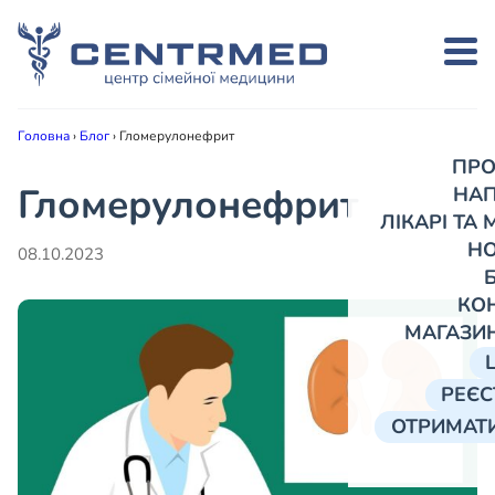
Головна
›
Блог
›
Гломерулонефрит
ПРО
Гломерулонефрит
НА
ЛІКАРІ ТА
Н
08.10.2023
КО
МАГАЗИ
РЕЄС
ОТРИМАТИ