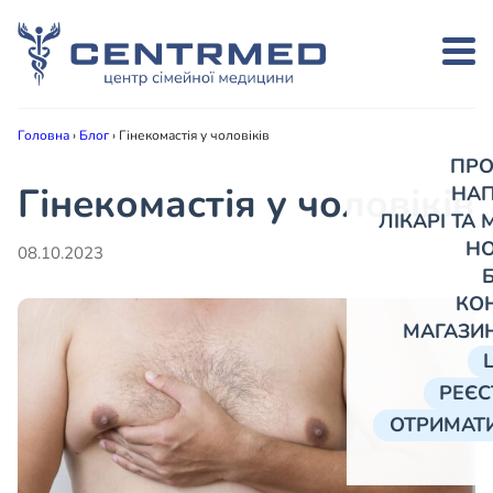
Головна
›
Блог
›
Гінекомастія у чоловіків
ПРО
Гінекомастія у чоловіків
НА
ЛІКАРІ ТА
Н
08.10.2023
КО
МАГАЗИ
РЕЄС
ОТРИМАТИ