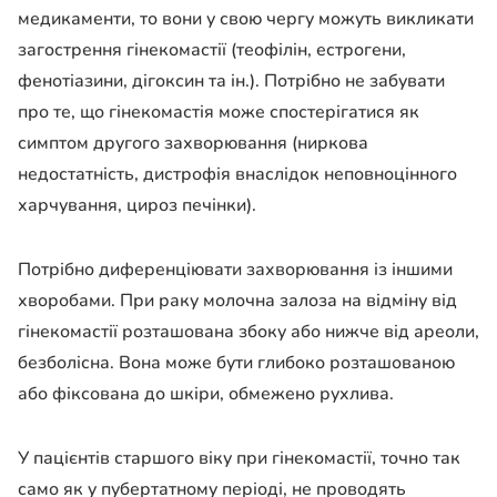
медикаменти, то вони у свою чергу можуть викликати
загострення гінекомастії (теофілін, естрогени,
фенотіазини, дігоксин та ін.).
Потрібно не забувати
про те, що гінекомастія може спостерігатися як
симптом другого захворювання (ниркова
недостатність, дистрофія внаслідок неповноцінного
харчування, цироз печінки).
Потрібно диференціювати захворювання із іншими
хворобами. При раку молочна залоза на відміну від
гінекомастії розташована збоку або нижче від ареоли,
безболісна. Вона може бути глибоко розташованою
або фіксована до шкіри, обмежено рухлива.
У пацієнтів старшого віку при гінекомастії, точно так
само як у пубертатному періоді, не проводять