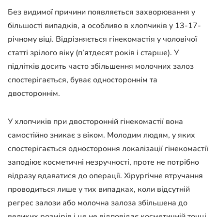
Без видимої причини появляється захворювання у
більшості випадків, а особливо в хлопчиків у 13-17-
річному віці. Відрізняється гінекомастія у чоловічої
статті зрілого віку (п’ятдесят років і старше). У
підлітків досить часто збільшення молочних залоз
спостерігається, буває одностороннім та
двостороннім.
У хлопчиків при двосторонній гінекомастії вона
самостійно зникає з віком. Молодим людям, у яких
спостерігається одностороння локалізації гінекомастії
заподіює косметичні незручності, проте не потрібно
відразу вдаватися до операції. Хірургічне втручання
проводиться лише у тих випадках, коли відсутній
регрес залози або молочна залоза збільшена до
великих розмірів і це не відповідає косметичній точці