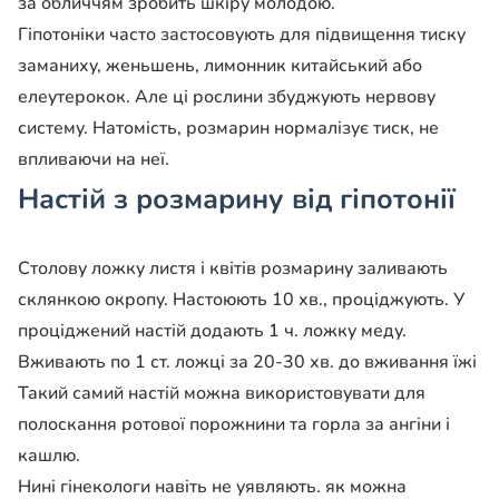
за обличчям зробить шкіру молодою.
Гіпотоніки часто застосовують для підвищення тиску
заманиху, женьшень, лимонник китайський або
елеутерокок. Але ці рослини збуджують нервову
систему. Натомість, розмарин нормалізує тиск, не
впливаючи на неї.
Настій з розмарину від гіпотонії
Столову ложку листя і квітів розмарину заливають
склянкою окропу. Настоюють 10 хв., проціджують. У
проціджений настій додають 1 ч. ложку меду.
Вживають по 1 ст. ложці за 20-30 хв. до вживання їжі
Такий самий настій можна використовувати для
полоскання ротової порожнини та горла за ангіни і
кашлю.
Нині гінекологи навіть не уявляють. як можна