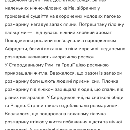
родючому фунті і має достатньо сонця. За пах
маленьких ніжно-лілових квітів, зібраних у
гроновидні суцвіття на вкорочених молодих пагонах
розмарину, нагадує запах ялини. Потреш таку гілочку
пальцями — і відчуваєш ніжний хвойний аромат.
Походження рослини пов’язували з народженням
Афродгти, богині кохання, з піни морської, недаремно
розмарин називають «морською росою».
У Стародавньому Римі та Греції цією рослиною
прикрашали житла. Вважалося, що разом із запахом
розмарину боги шлють людині приємні сни. Гілочка
розмарину під ліжком захищала людей, що спали, від
різних негараздів. У Середньовіччі, на святкові обіди
та Різдво. Страви також оздоблювали розмарином.
Вважалося, що подарована коханому гілочка
розмарину втілює у життя побажання щастя та вічної