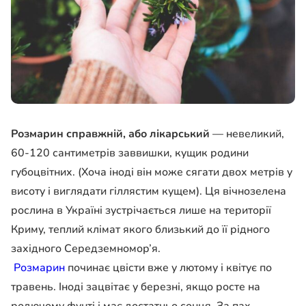
Розмарин справжній, або лікарський
— невеликий,
60-120 сантиметрів заввишки, кущик родини
губоцвітних. (Хоча іноді він може сягати двох метрів у
висоту і виглядати гіллястим кущем). Ця вічнозелена
рослина в Україні зустрічається лише на території
Криму, теплий клімат якого близький до її рідного
західного Середземномор’я.
Розмарин
починає цвісти вже у лютому і квітує по
травень. Іноді зацвітає у березні, якщо росте на