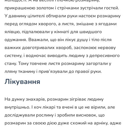
молодості. А на весіллі гілочкою розмарину,
прикрашеною золотом і стрічками зустрічали гостей.
У давнину цілителі обтирали руки настоєм розмарину
перед оглядом хворого, а листя, змішане з ягодами
ялівцю, підпалювали у кімнаті для швидшого
одужання. Вважали, що він лікує душу і тіло після
важких довготривалих хвороб, заспокоює нервову
систему, і водночас виводить людину з депресивного
стану. Тому товчене листя розмарину загортали у
лляну тканину і прив’язували до правої руки.
Лікування
На думку знахарів, розмарин зігріває людину
внутрішньо. I хоч лікарі та вчені в це не вірили, але
досліджували рослину і зробили висновок, що
розмарин за своєю дією дуже схожий на арніку, адже