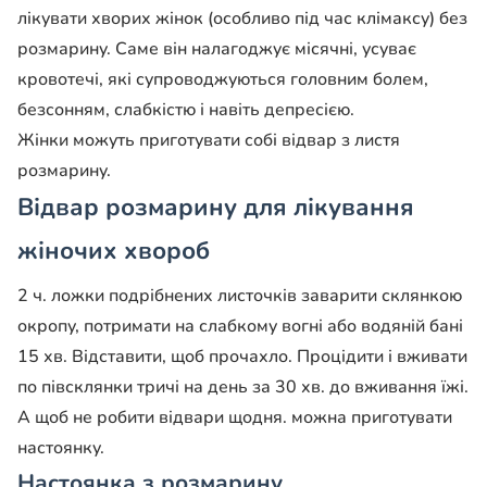
лікувати хворих жінок (особливо під час клімаксу) без
розмарину. Саме він налагоджує місячні, усуває
кровотечі, які супроводжуються головним болем,
безсонням, слабкістю і навіть депресією.
Жінки можуть приготувати собі відвар з листя
розмарину.
Відвар розмарину для лікування
жіночих хвороб
2 ч. ложки подрібнених листочків заварити склянкою
окропу, потримати на слабкому вогні або водяній бані
15 хв. Відставити, щоб прочахло. Процідити і вживати
по півсклянки тричі на день за 30 хв. до вживання їжі.
А щоб не робити відвари щодня. можна приготувати
настоянку.
Настоянка з розмарину