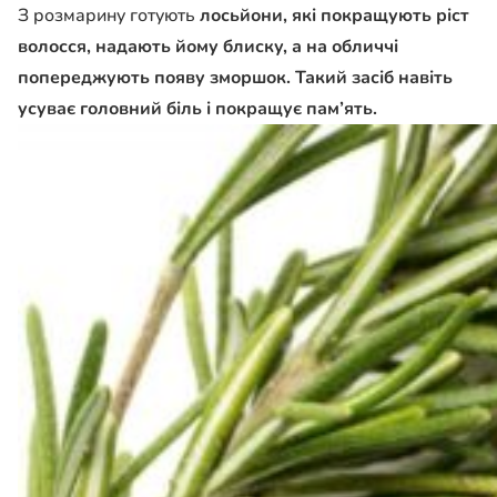
З розмарину готують
лосьйони, які покращують ріст
волосся, надають йому блиску, а на обличчі
попереджують появу зморшок. Такий засіб навіть
усуває головний біль і покращує пам’ять.