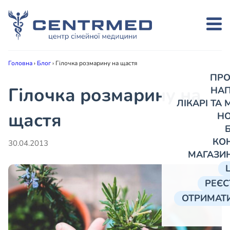
Головна
›
Блог
›
Гілочка розмарину на щастя
ПРО
Гілочка розмарину на
НА
ЛІКАРІ ТА
щастя
Н
КО
30.04.2013
МАГАЗИ
РЕЄС
ОТРИМАТИ