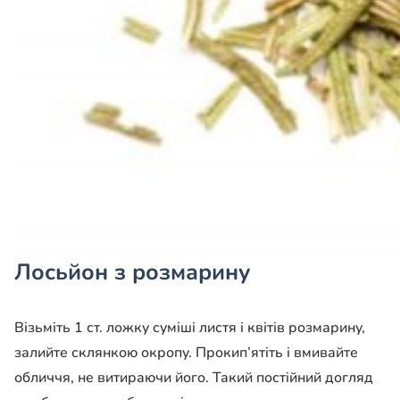
Лосьйон з розмарину
Візьміть 1 ст. ложку суміші листя і квітів розмарину,
залийте склянкою окропу. Прокип’ятіть і вмивайте
обличчя, не витираючи його. Такий постійний догляд