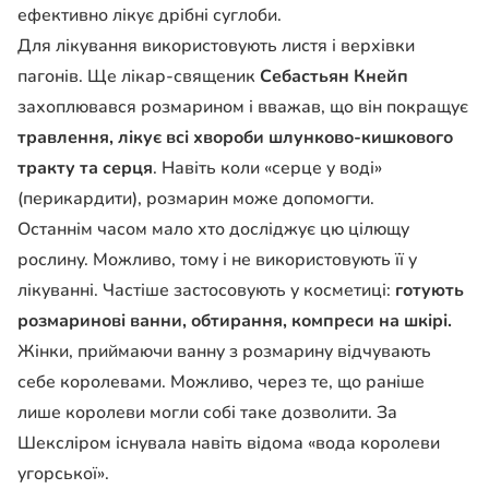
ефективно лікує дрібні суглоби.
Для лікування використовують листя і верхівки
пагонів. Ще лікар-священик
Себастьян Кнейп
захоплювався розмарином і вважав, що він покращує
травлення, лікує всі хвороби шлунково-кишкового
тракту та серця
. Навіть коли «серце у воді»
(перикардити), розмарин може допомогти.
Останнім часом мало хто досліджує цю цілющу
рослину. Можливо, тому і не використовують її у
лікуванні. Частіше застосовують у косметиці:
готують
розмаринові ванни, обтирання, компреси на шкірі.
Жінки, приймаючи ванну з розмарину відчувають
себе королевами. Можливо, через те, що раніше
лише королеви могли собі таке дозволити. За
Шексліром існувала навіть відома «вода королеви
угорської».