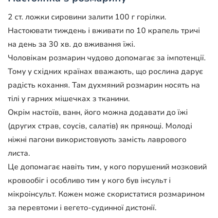
2 ст. ложки сировини залити 100 г горілки.
Настоювати тиждень і вживати по 10 крапель тричі
на день за 30 хв. до вживання їжі.
Чоловікам розмарин чудово допомагає за імпотенції.
Тому у східних країнах вважають, що рослина дарує
радість кохання. Там духмяний розмарин носять на
тілі у гарних мішечках з тканини.
Окрім настоїв, ванн, його можна додавати до їжі
(других страв, соусів, салатів) як прянощі. Молоді
ніжні пагони використовують замість лаврового
листа.
Це допомагає навіть тим, у кого порушений мозковий
кровообіг і особливо тим у кого був інсульт і
мікроінсульт. Кожен може скористатися розмарином
за перевтоми і вегето-судинної дистонії.