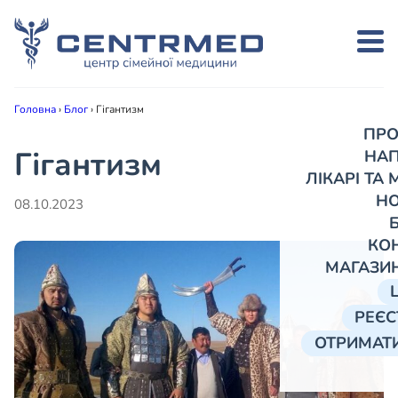
Головна
›
Блог
›
Гігантизм
ПРО
Гігантизм
НА
ЛІКАРІ ТА
Н
08.10.2023
КО
МАГАЗИ
РЕЄС
ОТРИМАТИ