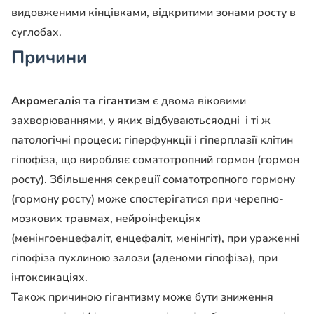
видовженими кінцівками, відкритими зонами росту в
суглобах.
Причини
Акромегалія та гігантизм
є двома віковими
захворюваннями, у яких відбуваютьсяодні і ті ж
патологічні процеси: гіперфункції і гіперплазії клітин
гіпофіза, що виробляє соматотропний гормон (гормон
росту). Збільшення секреції соматотропного гормону
(гормону росту) може спостерігатися при черепно-
мозкових травмах, нейроінфекціях
(менінгоенцефаліт, енцефаліт, менінгіт), при ураженні
гіпофіза пухлиною залози (аденоми гіпофіза), при
інтоксикаціях.
Також причиною гігантизму може бути зниження