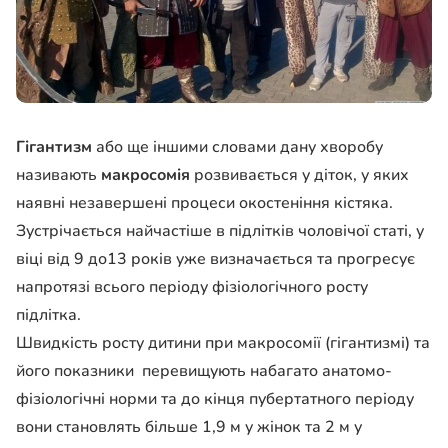
Гігантизм
або ще іншими словами дану хворобу
називають
макросомія
розвивається у діток, у яких
наявні незавершені процеси окостеніння кістяка.
Зустрічається найчастіше в підлітків чоловічої статі, у
віці від 9 до13 років уже визначається та прогресує
напротязі всього періоду фізіологічного росту
підлітка.
Швидкість росту дитини при макросомії (гігантизмі) та
його показники перевищують набагато анатомо-
фізіологічні норми та до кінця пубертатного періоду
вони становлять більше 1,9 м у жінок та 2 м у