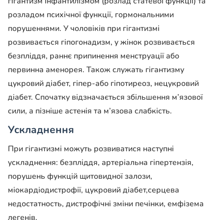
гігантизм інфантилізмом (розлад статевої функції) та
розладом психічної функції, гормональними
порушеннями. У чоловіків при гігантизмі
розвивається гіпогонадизм, у жінок розвивається
безпліддя, раннє припинення менструації або
первинна аменорея. Також служать гігантизму
цукровий діабет, гіпер-або гіпотиреоз, нецукровий
діабет. Спочатку відзначається збільшення м’язової
сили, а пізніше астенія та м’язова слабкість.
Ускладнення
При гігантизмі можуть розвиватися наступні
ускладнення: безпліддя, артеріальна гіпертензія,
порушень функцій щитовидної залози,
міокардіодистрофії, цукровий діабет,серцева
недостатность, дистрофічні зміни печінки, емфізема
легенів.