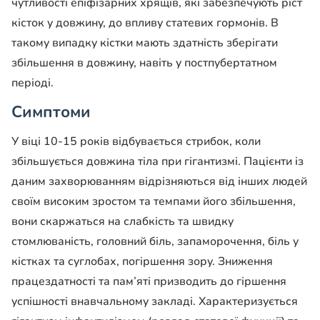
чутливості епіфізарних хрящів, які забезпечують ріст
кісток у довжину, до впливу статевих гормонів. В
такому випадку кістки мають здатність зберігати
збільшення в довжину, навіть у постпубертатном
періоді.
Симптоми
У віці 10-15 років відбувається стрибок, коли
збільшується довжина тіла при гігантизмі. Пацієнти із
даним захворюванням відрізняються від інших людей
своїм високим зростом та темпами його збільшення,
вони скаржаться на слабкість та швидку
стомлюваність, головний біль, запаморочення, біль у
кістках та суглобах, погіршення зору. Зниження
працездатності та пам’яті призводить до гіршення
успішності внавчальному закладі. Характеризується