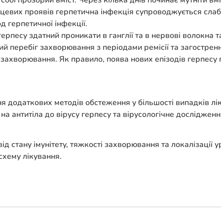
собі прозорий вміст. Через кілька днів починає мутніти вм
сцевих проявів герпетична інфекція супроводжується слаб
д герпетичної інфекції.
ерпесу здатний проникати в ганглії та в нервові волокна т
ий перебіг захворювання з періодами ремісії та загострен
ахворювання. Як правило, поява нових епізодів герпесу по
 додаткових методів обстеження у більшості випадків лік
на антитіла до вірусу герпесу та вірусологічне дослідженн
ід стану імунітету, тяжкості захворювання та локалізації
схему лікування.