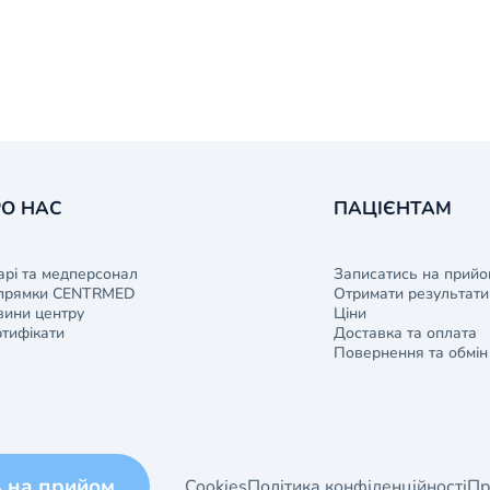
О НАС
ПАЦІЄНТАМ
арі та медперсонал
Записатись на прийо
прямки CENTRMED
Отримати результати 
ини центру
Ціни
тифікати
Доставка та оплата
Повернення та обмін
ь на прийом
Cookies
Політика конфіденційності
Пр