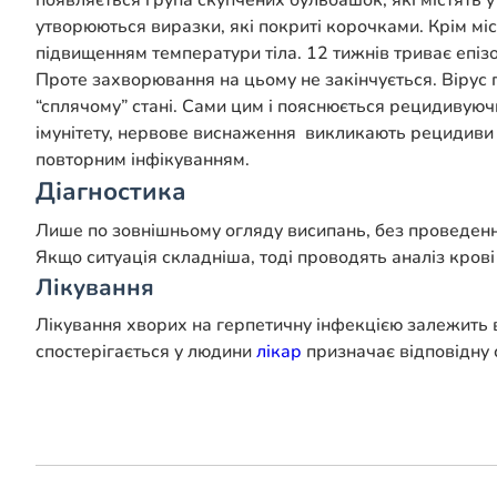
появляється група скупчених бульбашок, які містять у 
утворюються виразки, які покриті корочками. Крім мі
підвищенням температури тіла. 12 тижнів триває епізо
Проте захворювання на цьому не закінчується. Вірус г
“сплячому” стані. Сами цим і пояснюється рецидивуюч
імунітету, нервове виснаження викликають рецидиви з
повторним інфікуванням.
Діагностика
Лише по зовнішньому огляду висипань, без проведення
Якщо ситуація складніша, тоді проводять аналіз крові 
Лікування
Лікування хворих на герпетичну інфекцією залежить в
спостерігається у людини
лікар
призначає відповідну 