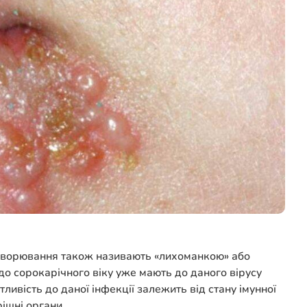
 захворювання також називають «лихоманкою» або
о сорокарічного віку уже мають до даного вірусу
ливість до даної інфекції залежить від стану імунної
ішні органи.