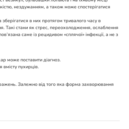
іст везикул, бульбашки лопають і на їхньому місці
кістю, нездужанням, а також може спостерігатися
а зберігатися в них протягом тривалого часу в
ня. Такі стани як стрес, переохолодження, ослаблення
в’язана саме із рецидивом «сплячої» інфекції, а не з
ар може поставити діагноз.
я вмісту пухирців.
 уражень. Залежно від того яка форма захворювання