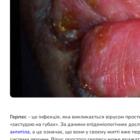
Герпес
– це інфекція, яка викликається вірусом прост
«застудою на губах». За даними епідеміологічних до
антитіла
, а це означає, що вони у своєму житті вже пе
системи людини. Вірус простого герпесу може вражати 