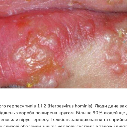
ого герпесу типів 1 і 2 (Herpesvirus hominis). Люди дане
сліджень хвороба поширена кругом. Більше 90% людей ще д
реносили вірус герпесу. Тяжкість захворювання та сприйнят
слизові оболонки, шкіру, нервову систему, а також і внутр