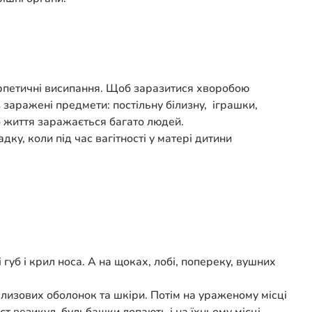
герпетичні висипання. Щоб заразитися хворобою
 заражені предмети: постільну білизну, іграшки,
о життя заражається багато людей.
ку, коли під час вагітності у матері дитини
уб і крил носа. А на щоках, лобі, попереку, вушних
слизових оболонок та шкіри. Потім на ураженому місці