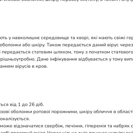
яють у навколишнє середовище та хворі, які мають свіжі 
 оболонки або шкіру. Також передається даний вірус через
сі передається статевим шляхом, тому з початком статевог
рішньоутробно. Дане інфікування відбувається у тому випад
анням вірусів в кров.
ься від 1 до 26 діб.
ові оболонки ротової порожнини, шкіру обличчя в області г
окалізується.
може відзначатися свербіж, печіння, гіперемія та набряк 