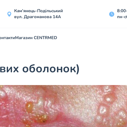
Кам’янець-Подільський
8:00
вул. Драгоманова 14А
пн-с
онтакти
Магазин CENTRMED
ових оболонок)