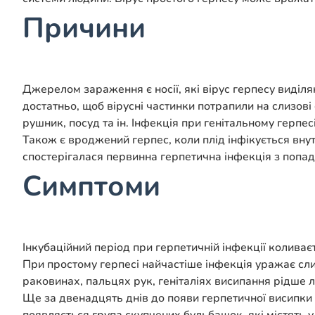
Причини
Джерелом зараження є носії, які вірус герпесу виділ
достатньо, щоб вірусні частинки потрапили на слизові
рушник, посуд та ін. Інфекція при генітальному герпе
Також є вроджений герпес, коли плід інфікується внут
спостерігалася первинна герпетична інфекція з попад
Симптоми
Інкубаційний період при герпетичній інфекції коливаєт
При простому герпесі найчастіше інфекція уражає слиз
раковинах, пальцях рук, геніталіях висипання рідше л
Ще за двенадцять днів до появи герпетичної висипки 