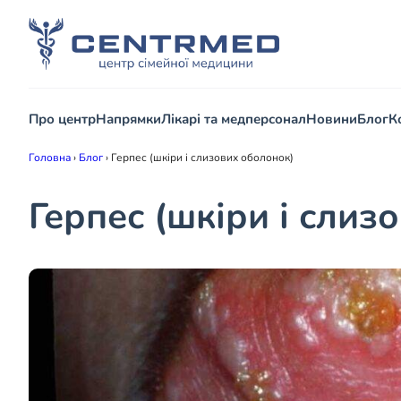
Про центр
Напрямки
Лікарі та медперсонал
Новини
Блог
К
Головна
›
Блог
›
Герпес (шкіри і слизових оболонок)
Герпес (шкіри і слиз