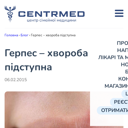
Головна
›
Блог
›
Герпес – хвороба підступна
ПРО
Герпес – хвороба
НА
ЛІКАРІ ТА
підступна
Н
КО
06.02.2015
МАГАЗИ
РЕЄС
ОТРИМАТИ