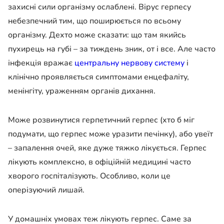
захисні сили організму ослаблені. Вірус герпесу
небезпечний тим, що поширюється по всьому
організму. Дехто може сказати: що там якийсь
пухирець на губі – за тиждень зник, от і все. Але часто
інфекція вражає
центральну нервову систему
і
клінічно проявляється симптомами енцефаліту,
менінгіту, ураженням органів дихання.
Може розвинутися герпетичний герпес (хто б міг
подумати, що герпес може уразити печінку), або увеїт
– запалення очей, яке дуже тяжко лікується. Герпес
лікують комплексно, в офіційній медицині часто
хворого госпіталізують. Особливо, коли це
оперізуючий лишай.
У домашніх умовах теж лікують герпес. Саме за