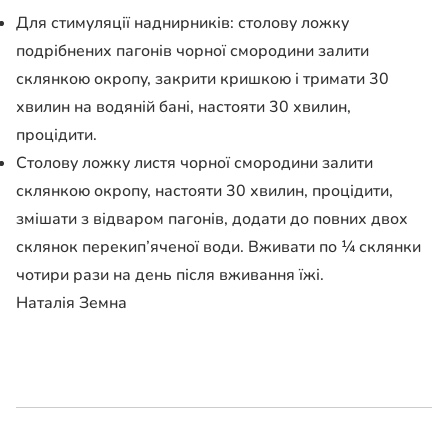
Для стимуляції наднирників: столову ложку
подрібнених пагонів чорної смородини залити
склянкою окропу, закрити кришкою і тримати 30
хвилин на водяній бані, настояти 30 хвилин,
процідити.
Столову ложку листя чорної смородини залити
склянкою окропу, настояти 30 хвилин, процідити,
змішати з відваром пагонів, додати до повних двох
склянок перекип’яченої води. Вживати по ¼ склянки
чотири рази на день після вживання їжі.
Наталія Земна