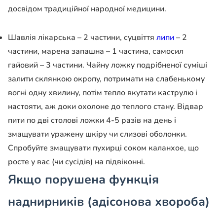
досвідом традиційної народної медицини.
Шавлія лікарська – 2 частини, суцвіття
липи
– 2
частини, марена запашна – 1 частина, самосил
гайовий – 3 частини. Чайну ложку подрібненої суміші
залити склянкою окропу, потримати на слабенькому
вогні одну хвилину, потім тепло вкутати каструлю і
настояти, аж доки охолоне до теплого стану. Відвар
пити по дві столові ложки 4-5 разів на день і
змащувати уражену шкіру чи слизові оболонки.
Спробуйте змащувати пухирці соком каланхое, що
росте у вас (чи сусідів) на підвіконні.
Якщо порушена функція
наднирників (адісонова хвороба)