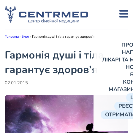
Головна
›
Блог
›
Гармонія душі і тіла гарантує здоров’я
ПРО
Гармонія душі і тіла
НА
ЛІКАРІ ТА
гарантує здоров’я
Н
КО
02.01.2015
МАГАЗИ
РЕЄС
ОТРИМАТИ