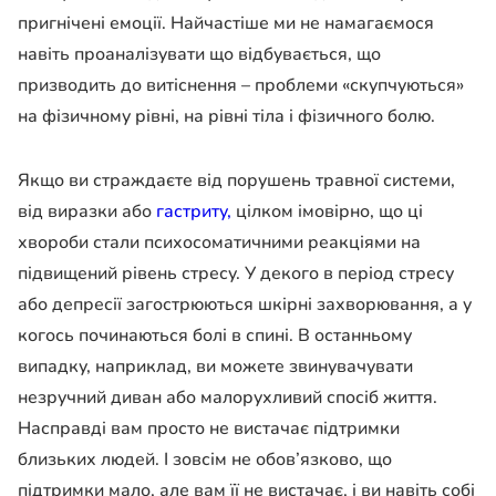
пригнічені емоції. Найчастіше ми не намагаємося
навіть проаналізувати що відбувається, що
призводить до витіснення – проблеми «скупчуються»
на фізичному рівні, на рівні тіла і фізичного болю.
Якщо ви страждаєте від порушень травної системи,
від виразки або
гастриту,
цілком імовірно, що ці
хвороби стали психосоматичними реакціями на
підвищений рівень стресу. У декого в період стресу
або депресії загострюються шкірні захворювання, а у
когось починаються болі в спині. В останньому
випадку, наприклад, ви можете звинувачувати
незручний диван або малорухливий спосіб життя.
Насправді вам просто не вистачає підтримки
близьких людей. І зовсім не обов’язково, що
підтримки мало, але вам її не вистачає, і ви навіть собі