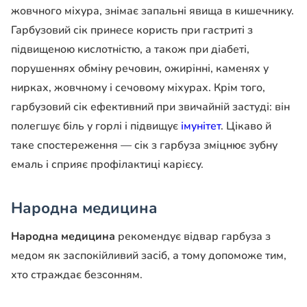
жовчного міхура, знімає запальні явища в кишечнику.
Гарбузовий сік принесе користь при гастриті з
підвищеною кислотністю, а також при діабеті,
порушеннях обміну речовин, ожирінні, каменях у
нирках, жовчному і сечовому міхурах. Крім того,
гарбузовий сік ефективний при звичайній застуді: він
полегшує біль у горлі і підвищує
імунітет
. Цікаво й
таке спостереження — сік з гарбуза зміцнює зубну
емаль і сприяє профілактиці карієсу.
Народна медицина
Народна медицина
рекомендує відвар гарбуза з
медом як заспокійливий засіб, а тому допоможе тим,
хто страждає безсонням.