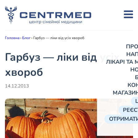
Головна
›
Блог
›
Гарбуз — ліки від усіх хвороб
ПРО
Гарбуз — ліки від усіх
НА
ЛІКАРІ ТА
хвороб
Н
КО
14.12.2013
МАГАЗИ
РЕЄС
ОТРИМАТИ