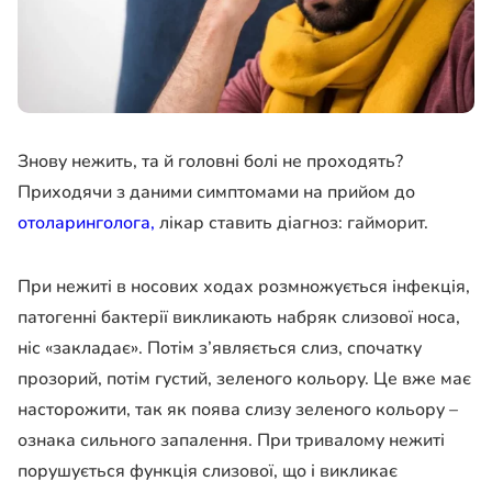
Знову нежить, та й головні болі не проходять?
Приходячи з даними симптомами на прийом до
отоларинголога,
лікар ставить діагноз: гайморит.
При нежиті в носових ходах розмножується інфекція,
патогенні бактерії викликають набряк слизової носа,
ніс «закладає». Потім з’являється слиз, спочатку
прозорий, потім густий, зеленого кольору. Це вже має
насторожити, так як поява слизу зеленого кольору –
ознака сильного запалення. При тривалому нежиті
порушується функція слизової, що і викликає