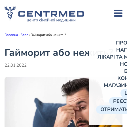
Головна
›
Блог
›
Гайморит або нежить?
ПРО
Гайморит або нежить?
НА
ЛІКАРІ ТА
Н
22.01.2022
КО
МАГАЗИ
РЕЄС
ОТРИМАТИ