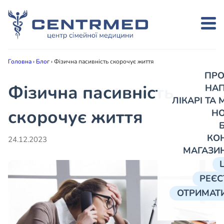
Головна
›
Блог
›
Фізична пасивність скорочує життя
ПРО
Фізична пасивність
НА
ЛІКАРІ ТА
скорочує життя
Н
КО
24.12.2023
МАГАЗИ
РЕЄС
ОТРИМАТИ