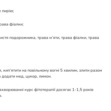
е пирію;
трава фіалки;
листя подорожника, трава м’яти, трава фіалки, трава
я, кип’ятити на повільному вогні 5 хвилин, злити разом
 додати мед, цукор, лимон.
ахворюванні курс фітотерапії досягає 1-1,5 років
р.