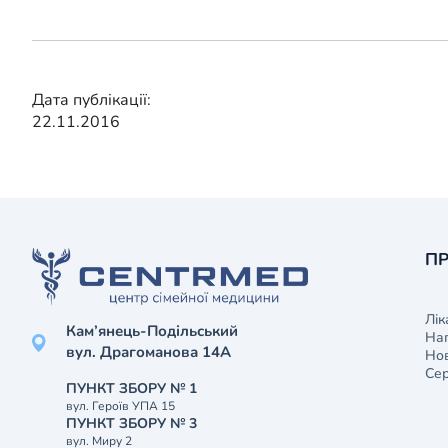
Дата публікації:
22.11.2016
ПР
Лік
Кам’янець-Подільський
На
вул. Драгоманова 14А
Нов
Сер
ПУНКТ ЗБОРУ № 1
вул. Героїв УПА 15
ПУНКТ ЗБОРУ № 3
вул. Миру 2