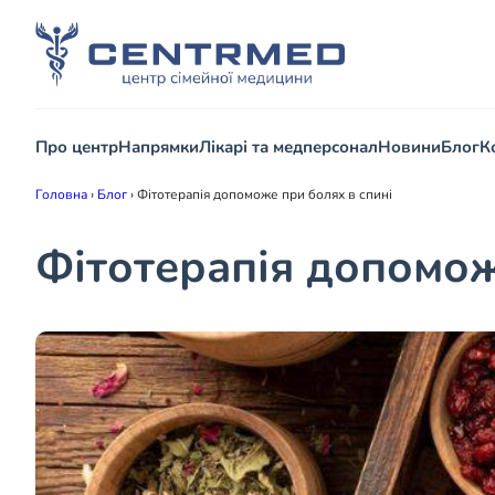
Про центр
Напрямки
Лікарі та медперсонал
Новини
Блог
К
Головна
›
Блог
›
Фітотерапія допоможе при болях в спині
Фітотерапія допомож