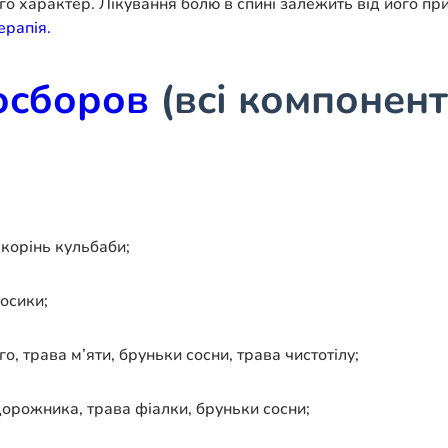
 характер. Лікування болю в спині залежить від його прич
ерапія.
осборов
(всі компонент
 корінь кульбаби;
 осики;
о, трава м’яти, бруньки сосни, трава чистотілу;
одорожника, трава фіалки, бруньки сосни;