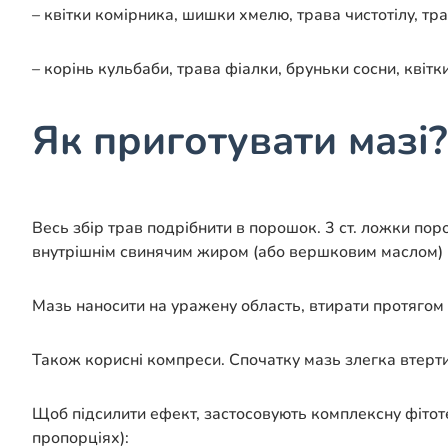
– квітки комірника, шишки хмелю, трава чистотілу, тра
– корінь кульбаби, трава фіалки, бруньки сосни, квітк
Як приготувати мазі?
Весь збір трав подрібнити в порошок. 3 ст. ложки пор
внутрішнім свинячим жиром (або вершковим маслом) і 
Мазь наносити на уражену область, втирати протягом 
Також корисні компреси. Спочатку мазь злегка втерти
Щоб підсилити ефект, застосовують комплексну фітоте
пропорціях):