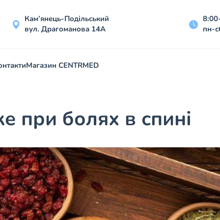
Кам’янець-Подільський
8:00
вул. Драгоманова 14А
пн-с
онтакти
Магазин CENTRMED
е при болях в спині