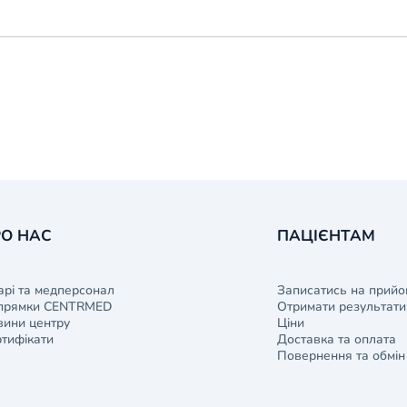
О НАС
ПАЦІЄНТАМ
арі та медперсонал
Записатись на прийо
прямки CENTRMED
Отримати результати 
ини центру
Ціни
тифікати
Доставка та оплата
Повернення та обмін