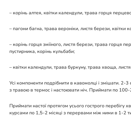
– корінь алтея, квітки календули, трава горця перцево
– пагони багна, трава вероніки, листя берези, квітки 
– корінь горця зміїного, листя берези, трава горця п
пустирника, корінь кульбаби;
– квітки календули, трава буркуну, трава хвоща, лист
Усі компоненти подрібнити в кавомолці і змішати. 2-3 
з травою в термос і настоювати ніч. Приймати по 100-
Приймати настої протягом усього гострого перебігу хв
курсами по 1,5-2 місяці з перервами між ними в 1-2 