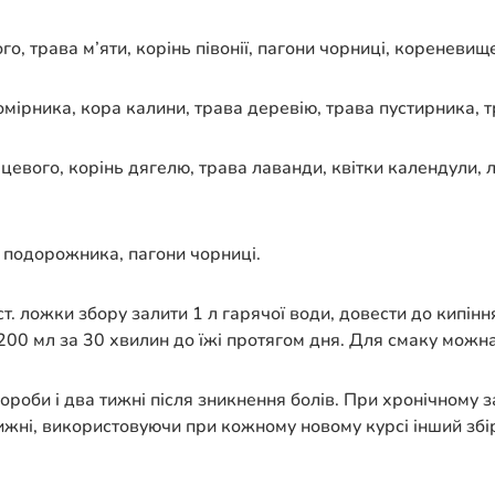
го, трава м’яти, корінь півонії, пагони чорниці, кореневищ
комірника, кора калини, трава деревію, трава пустирника, 
ерцевого, корінь дягелю, трава лаванди, квітки календули, 
я подорожника, пагони чорниці.
ст. ложки збору залити 1 л гарячої води, довести до кипінн
200 мл за 30 хвилин до їжі протягом дня. Для смаку можна
ороби і два тижні після зникнення болів. При хронічному з
тижні, використовуючи при кожному новому курсі інший збі