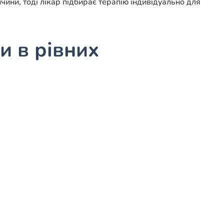
ини, тоді лікар підбирає терапію індивідуально для
и в рівних