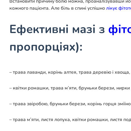
Встановити причину болю можна, проаналізувавши його
кожного пацієнта. Але біль в спині успішно
лікує фітот
Ефективні мазі з
фіт
пропорціях):
– трава лаванди, корінь алтея, трава деревію і хвоща,
– квітки ромашки, трава м’яти, бруньки берези, нирки
– трава звіробою, бруньки берези, корінь горця зміїног
– трава м’яти, листя лопуха, квітки ромашки, листя п