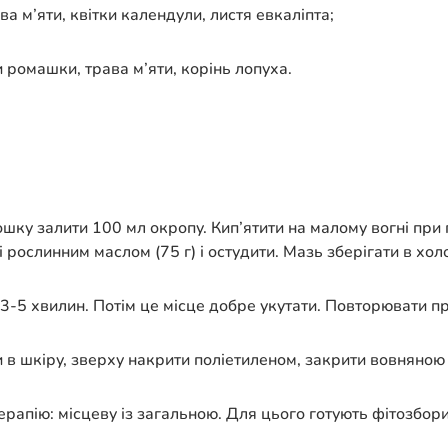
ва м’яти, квітки календули, листя евкаліпта;
и ромашки, трава м’яти, корінь лопуха.
ошку залити 100 мл окропу. Кип’ятити на малому вогні при 
рослинним маслом (75 г) і остудити. Мазь зберігати в хол
3-5 хвилин. Потім це місце добре укутати. Повторювати п
 в шкіру, зверху накрити поліетиленом, закрити вовняною 
рапію: місцеву із загальною. Для цього готують фітозбори