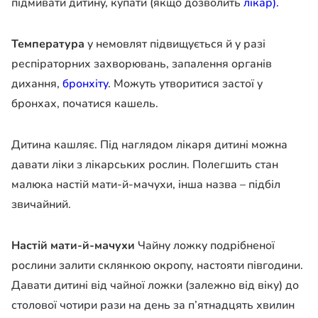
підмивати дитину, купати (якщо дозволить
лікар).
Температура
у немовлят підвищується й у разі
респіраторних захворювань, запалення органів
дихання,
бронхіту
. Можуть утворитися застої у
бронхах, початися кашель.
Дитина кашляє. Під наглядом лікаря дитині можна
давати ліки з лікарських рослин. Полегшить стан
малюка настій мати-й-мачухи, інша назва – підбіл
звичайний.
Настій мати-й-мачухи
Чайну ложку подрібненої
рослини залити склянкою окропу, настояти півгодини.
Давати дитині від чайної ложки (залежно від віку) до
столової чотири рази на день за п’ятнадцять хвилин