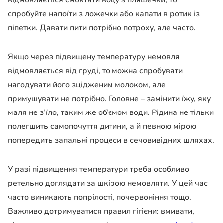
відмовляється смоктати воду з пляшечки, то
спробуйте напоїти з ложечки або капати в ротик із
піпетки. Давати пити потрібно потроху, але часто.
Якщо через підвищену температуру немовля
відмовляється від груді, то можна спробувати
нагодувати його зцідженим молоком, але
примушувати не потрібно. Головне – замінити їжу, яку
маля не з’їло, таким же об’ємом води. Рідина не тільки
полегшить самопочуття дитини, а й певною мірою
попередить запальні процеси в сечовивідних шляхах.
У разі підвищення температури треба особливо
ретельно доглядати за шкірою немовляти. У цей час
часто виникають попрілості, почервоніння тощо.
Важливо дотримуватися правил гігієни: вмивати,