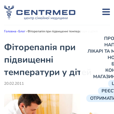
Головна
›
Блог
›
Фіторепапія при підвищенні температури у дітей
ПРО
Фіторепапія при
НА
ЛІКАРІ ТА
підвищенні
Н
температури у дітей
КО
МАГАЗИ
20.02.2011
РЕЄС
ОТРИМАТИ