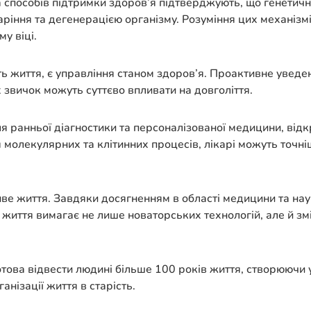
способів підтримки здоров’я підтверджують, що генетичн
таріння та дегенерацією організму. Розуміння цих механізм
у віці.
ть життя, є управління станом здоров’я. Проактивне увед
 звичок можуть суттєво впливати на довголіття.
я ранньої діагностики та персоналізованої медицини, відк
молекулярних та клітинних процесів, лікарі можуть точні
иве життя. Завдяки досягненням в області медицини та нау
иття вимагає не лише новаторських технологій, але й змін
отова відвести людині більше 100 років життя, створюючи
анізації життя в старість.