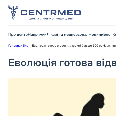
Про центр
Напрямки
Лікарі та медперсонал
Новини
Блог
К
Головна
›
Блог
›
Еволюція готова відвести людині більше 100 років життя
Еволюція готова відв