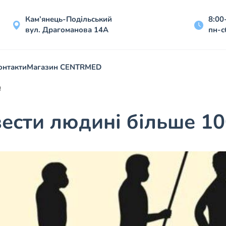
Кам’янець-Подільський
8:00
вул. Драгоманова 14А
пн-с
онтакти
Магазин CENTRMED
!
ести людині більше 10