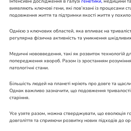
Інтенсивні дослідження в галузі
генетики,
медицини та 
виявляють ключові гени, які пов’язані із процесами с
подовження життя та підтримки якості життя у похилом
Однією з ключових областей, яка впливає на триваліс
регулярна фізична активність та уникнення шкідливих
Медичні нововведення, такі як розвиток технологій дл
попередження хвороб. Разом із зростанням розуміння 
патологічні стани.
Більшість людей на планеті мріють про довге та щасл
Однак важливо зазначити, що подовження тривалості ж
старіння.
Усе узяте разом, можна стверджувати, що еволюція г
довголіття та сприяючи розвитку нових підходів до орг