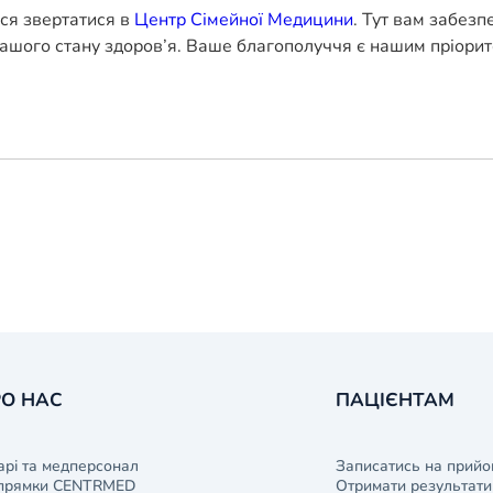
еся звертатися в
Центр Сімейної Медицини
. Тут вам забезп
ашого стану здоров’я. Ваше благополуччя є нашим пріорит
О НАС
ПАЦІЄНТАМ
арі та медперсонал
Записатись на прийо
прямки CENTRMED
Отримати результати 