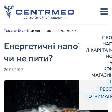
Головна
›
Блог
›
Енергетичні напої: пити чи не пити?
ПРО
Енергетичні напої: пити
НА
ЛІКАРІ ТА
чи не пити?
Н
КО
26.05.2017
МАГАЗИ
РЕЄС
ОТРИМАТИ