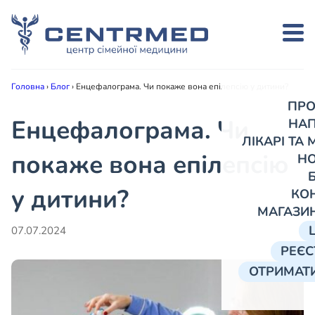
Головна
›
Блог
›
Енцефалограма. Чи покаже вона епілепсію у дитини?
ПРО
Енцефалограма. Чи
НА
ЛІКАРІ ТА
покаже вона епілепсію
Н
у дитини?
КО
МАГАЗИ
07.07.2024
РЕЄС
ОТРИМАТИ