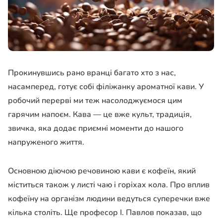
Прокинувшись рано вранці багато хто з нас,
насамперед, готує собі філіжанку ароматної кави. У
робочий перерві ми теж насолоджуємося цим
гарячим напоєм. Кава — це вже культ, традиція,
звичка, яка додає приємні моменти до нашого
напруженого життя.
Основною діючою речовиною кави є кофеїн, який
міститься також у листі чаю і горіхах кола. Про вплив
кофеїну на організм людини ведуться суперечки вже
кілька століть. Ще професор І. Павлов показав, що