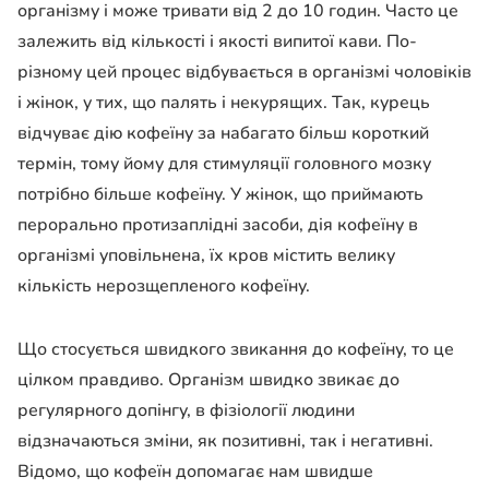
організму і може тривати від 2 до 10 годин. Часто це
залежить від кількості і якості випитої кави. По-
різному цей процес відбувається в організмі чоловіків
і жінок, у тих, що палять і некурящих. Так, курець
відчуває дію кофеїну за набагато більш короткий
термін, тому йому для стимуляції головного мозку
потрібно більше кофеїну. У жінок, що приймають
перорально протизаплідні засоби, дія кофеїну в
організмі уповільнена, їх кров містить велику
кількість нерозщепленого кофеїну.
Що стосується швидкого звикання до кофеїну, то це
цілком правдиво. Організм швидко звикає до
регулярного допінгу, в фізіології людини
відзначаються зміни, як позитивні, так і негативні.
Відомо, що кофеїн допомагає нам швидше