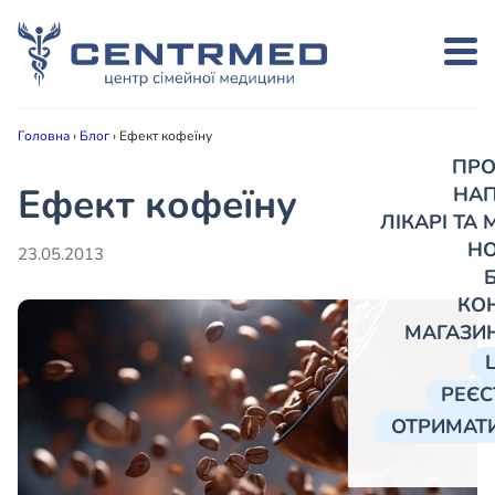
Головна
›
Блог
›
Ефект кофеїну
ПРО
Ефект кофеїну
НА
ЛІКАРІ ТА
Н
23.05.2013
КО
МАГАЗИ
РЕЄС
ОТРИМАТИ