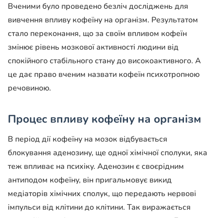
Вченими було проведено безліч досліджень для
вивчення впливу кофеїну на організм. Результатом
стало переконання, що за своїм впливом кофеїн
змінює рівень мозкової активності людини від
спокійного стабільного стану до високоактивного. А
це дає право вченим назвати кофеїн психотропною
речовиною.
Процес впливу кофеїну на організм
В період дії кофеїну на мозок відбувається
блокування аденозину, ще одної хімічної сполуки, яка
теж впливає на психіку. Аденозин є своєрідним
антиподом кофеїну, він пригальмовує викид
медіаторів хімічних сполук, що передають нервові
імпульси від клітини до клітини. Так виражається