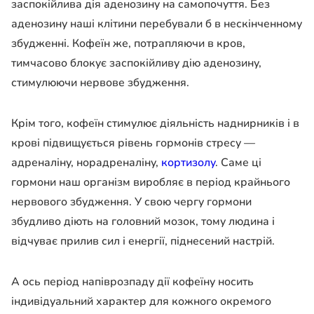
заспокійлива дія аденозину на самопочуття. Без
аденозину наші клітини перебували б в нескінченному
збудженні. Кофеїн же, потрапляючи в кров,
тимчасово блокує заспокійливу дію аденозину,
стимулюючи нервове збудження.
Крім того, кофеїн стимулює діяльність наднирників і в
крові підвищується рівень гормонів стресу —
адреналіну, норадреналіну,
кортизолу
. Саме ці
гормони наш організм виробляє в період крайнього
нервового збудження. У свою чергу гормони
збудливо діють на головний мозок, тому людина і
відчуває прилив сил і енергії, піднесений настрій.
А ось період напіврозпаду дії кофеїну носить
індивідуальний характер для кожного окремого