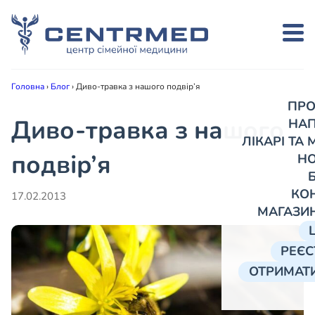
Головна
›
Блог
›
Диво-травка з нашого подвір’я
ПРО
Диво-травка з нашого
НА
ЛІКАРІ ТА
подвір’я
Н
КО
17.02.2013
МАГАЗИ
РЕЄС
ОТРИМАТИ