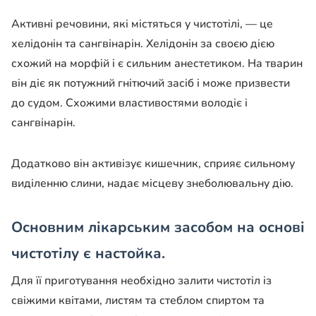
Активні речовини, які містяться у чистотілі, — це
хелідонін та сангвінарін. Хелідонін за своєю дією
схожий на морфій і є сильним анестетиком. На тварин
він діє як потужний гнітючий засіб і може призвести
до судом. Схожими властивостями володіє і
сангвінарін.
Додатково він активізує кишечник, сприяє сильному
виділенню слини, надає місцеву знеболювальну дію.
Основним лікарським засобом на основі
чистотілу є настойка.
Для її приготування необхідно залити чистотіл із
свіжими квітами, листям та стеблом спиртом та