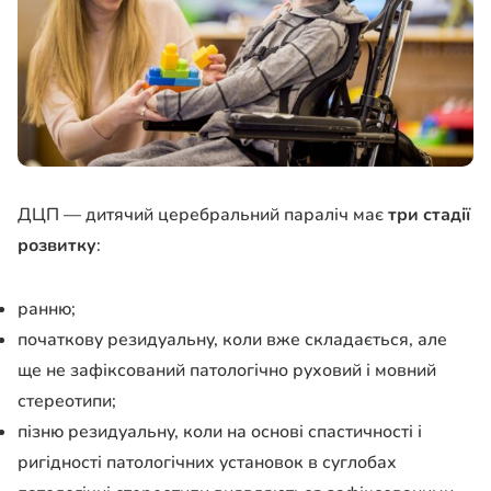
ДЦП — дитячий церебральний параліч має
три стадії
розвитку
:
ранню;
початкову резидуальну, коли вже складається, але
ще не зафіксований патологічно руховий і мовний
стереотипи;
пізню резидуальну, коли на основі спастичності і
ригідності патологічних установок в суглобах