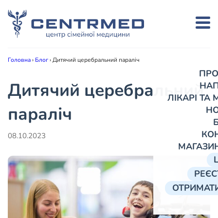
Головна
›
Блог
›
Дитячий церебральний параліч
ПРО
Дитячий церебральний
НА
ЛІКАРІ ТА
параліч
Н
КО
08.10.2023
МАГАЗИ
РЕЄС
ОТРИМАТИ