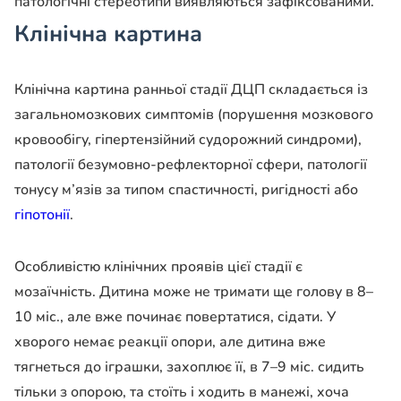
патологічні стереотипи виявляються зафіксованими.
Клінічна картина
Клінічна картина ранньої стадії ДЦП складається із
загальномозкових симптомів (порушення мозкового
кровообігу, гіпертензійний судорожний синдроми),
патології безумовно-рефлекторної сфери, патології
тонусу м’язів за типом спастичності, ригідності або
гіпотонії
.
Особливістю клінічних проявів цієї стадії є
мозаїчність. Дитина може не тримати ще голову в 8–
10 міс., але вже починає повертатися, сідати. У
хворого немає реакції опори, але дитина вже
тягнеться до іграшки, захоплює її, в 7–9 міс. сидить
тільки з опорою, та стоїть і ходить в манежі, хоча