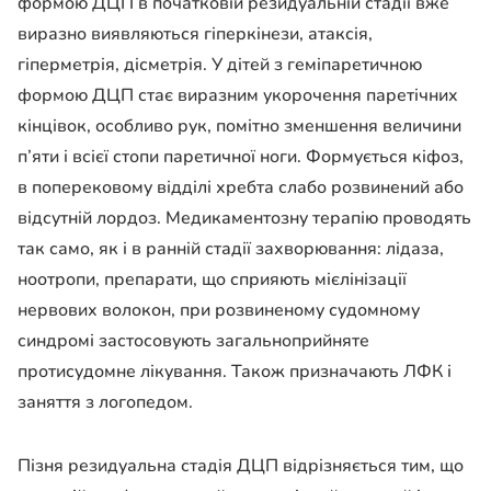
формою ДЦП в початковій резидуальній стадії вже
виразно виявляються гіперкінези, атаксія,
гіперметрія, дісметрія. У дітей з геміпаретичною
формою ДЦП стає виразним укорочення паретічних
кінцівок, особливо рук, помітно зменшення величини
п’яти і всієї стопи паретичної ноги. Формується кіфоз,
в поперековому відділі хребта слабо розвинений або
відсутній лордоз. Медикаментозну терапію проводять
так само, як і в ранній стадії захворювання: лідаза,
ноотропи, препарати, що сприяють мієлінізації
нервових волокон, при розвиненому судомному
синдромі застосовують загальноприйняте
протисудомне лікування. Також призначають ЛФК і
заняття з логопедом.
Пізня резидуальна стадія ДЦП відрізняється тим, що