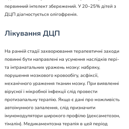
первинний інтелект збережений. У 20–25% дітей з
ДЦП діагностується олігофренія.
Лікування ДЦП
На ранній стадії захворювання терапевтичні заходи
повинні бути направлені на усунення наслідків пері-
та інтранатальних уражень мозку: набряку,
порушення мозкового кровообігу, асфіксії,
механічного ураження тканин мозку. При виявленні
вірусної і мікробної інфекції слід провести
протизапальну терапію. Якщо є дані про можливість
автоімунного запалення, слід призначити
імуномодулятори широкого профілю (дексаметозон,
тімалін). Медикаментозна терапія в цей період