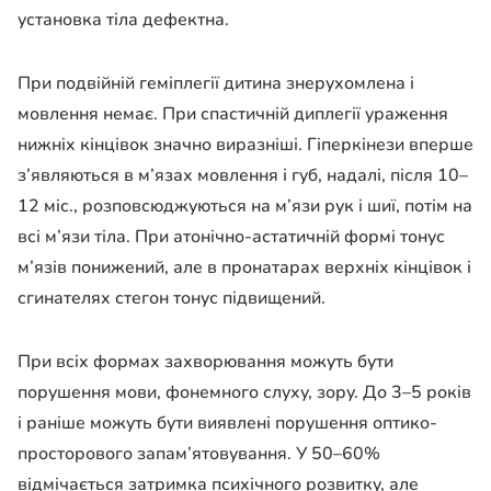
установка тіла дефектна.
При подвійній геміплегії дитина знерухомлена і
мовлення немає. При спастичній диплегії ураження
нижніх кінцівок значно виразніші. Гіперкінези вперше
з’являються в м’язах мовлення і губ, надалі, після 10–
12 міс., розповсюджуються на м’язи рук і шиї, потім на
всі м’язи тіла. При атонічно-астатичній формі тонус
м’язів понижений, але в пронатарах верхніх кінцівок і
сгинателях стегон тонус підвищений.
При всіх формах захворювання можуть бути
порушення мови, фонемного слуху, зору. До 3–5 років
і раніше можуть бути виявлені порушення оптико-
просторового запам’ятовування. У 50–60%
відмічається затримка психічного розвитку, але