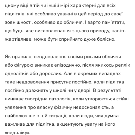
цьому віці в тій чи іншій мірі характерні для всіх
підлітків, які особливо уважні в цей період до своєї
зовнішності, особливо до обличчя. І варто пам’ятати,
що будь-яке висловлювання з цього приводу, навіть
жартівливе, може бути сприйнято дуже болісно.
Як правило, невдоволення своїми рисами обличчя
або фігурою виникає епізодично, після якихось реплік
однолітків або дорослих. Але в окремих випадках
таке невдоволення присутнє постійно, коли підлітка
постійно дражнять у школі чи у дворі. В результаті
виникає своєрідна патологія, коли утворюються стійкі
уявлення про власну фізичну недосконалість, а
найболючіше в цій ситуації, коли люди, чия думка
важлива для підлітка, акцентують увагу на його
«недоліку».