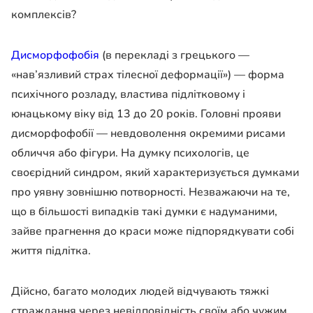
комплексів?
Дисморфофобія
(в перекладі з грецького —
«нав’язливий страх тілесної деформації») — форма
психічного розладу, властива підлітковому і
юнацькому віку від 13 до 20 років. Головні прояви
дисморфофобії — невдоволення окремими рисами
обличчя або фігури. На думку психологів, це
своєрідний синдром, який характеризується думками
про уявну зовнішню потворності. Незважаючи на те,
що в більшості випадків такі думки є надуманими,
зайве прагнення до краси може підпорядкувати собі
життя підлітка.
Дійсно, багато молодих людей відчувають тяжкі
страждання через невідповідність своїм або чужим