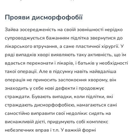
Прояви дисморфофобії
Зайва зосередженість на своїй зовнішності нерідко
супроводжується бажанням підлітка звернутися до
лікарського втручання, а саме пластичної хірургії. У
ряді випадків хворі виявляють таку активність, що їм
вдається переконати і лікарів, і батьків у необхідності
такої операції. Але в підсумку навіть найвдаліша
операція не приносить заспокоєння хворому, він
знаходить у себе нові дефекти і продовжує
страждати. Бувають випадки, коли підлітки, які
страждають дисморфофобією, намагаються самі
самостійно виправити свої недоліки: сидять на
виснажливій ​​дієті, придумують собі комплекс
небезпечних вправ і т.п. У важкій формі