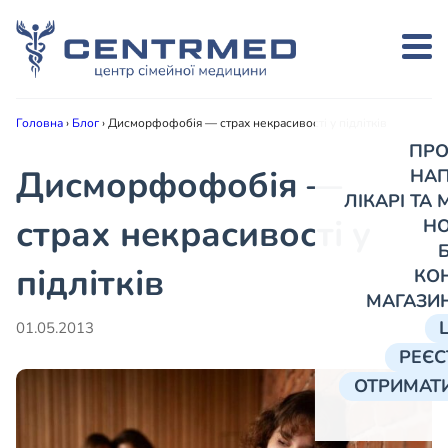
Головна
›
Блог
›
Дисморфофобія — страх некрасивості у підлітків
ПРО
Дисморфофобія —
НА
ЛІКАРІ ТА
страх некрасивості у
Н
підлітків
КО
МАГАЗИ
01.05.2013
РЕЄС
ОТРИМАТИ