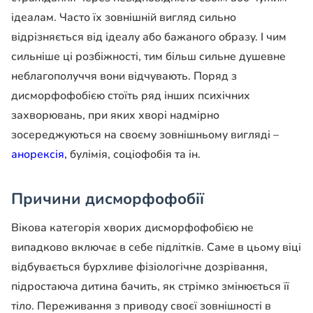
ідеалам. Часто їх зовнішній вигляд сильно
відрізняється від ідеалу або бажаного образу. І чим
сильніше ці розбіжності, тим більш сильне душевне
неблагополуччя вони відчувають. Поряд з
дисморфофобією стоїть ряд інших психічних
захворювань, при яких хворі надмірно
зосереджуються на своєму зовнішньому вигляді –
анорексія,
булімія, соціофобія та ін.
Причини дисморфофобії
Вікова категорія хворих дисморфофобією не
випадково включає в себе підлітків. Саме в цьому віці
відбувається бурхливе фізіологічне дозрівання,
підростаюча дитина бачить, як стрімко змінюється її
тіло. Переживання з приводу своєї зовнішності в