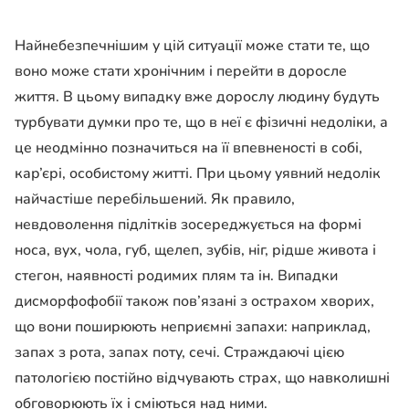
Найнебезпечнішим у цій ситуації може стати те, що
воно може стати хронічним і перейти в доросле
життя. В цьому випадку вже дорослу людину будуть
турбувати думки про те, що в неї є фізичні недоліки, а
це неодмінно позначиться на її впевненості в собі,
кар’єрі, особистому житті. При цьому уявний недолік
найчастіше перебільшений. Як правило,
невдоволення підлітків зосереджується на формі
носа, вух, чола, губ, щелеп, зубів, ніг, рідше живота і
стегон, наявності родимих ​​плям та ін. Випадки
дисморфофобії також пов’язані з острахом хворих,
що вони поширюють неприємні запахи: наприклад,
запах з рота, запах поту, сечі. Страждаючі цією
патологією постійно відчувають страх, що навколишні
обговорюють їх і сміються над ними.