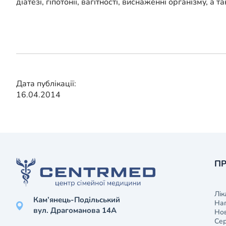
діатезі, гіпотонії, вагітності, виснаженні організму, а
Дата публікації:
16.04.2014
ПР
Лік
Кам’янець-Подільський
На
вул. Драгоманова 14А
Нов
Сер