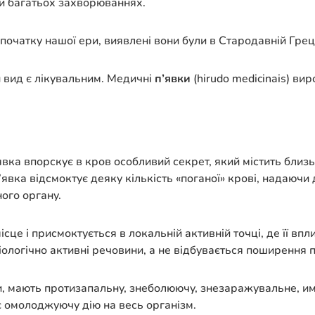
и багатьох захворюваннях.
початку нашої ери, виявлені вони були в Стародавній Греції,
ин вид є лікувальним. Медичні
п’явки
(hirudo medicinais) в
вка впорскує в кров особливий секрет, який містить близь
п’явка відсмоктує деяку кількість «поганої» крові, надаючи
ого органу.
місце і присмоктується в локальній активній точці, де її в
ологічно активні речовини, а не відбувається поширення по
ми, мають протизапальну, знеболюючу, знезаражувальне,
 омолоджуючу дію на весь організм.