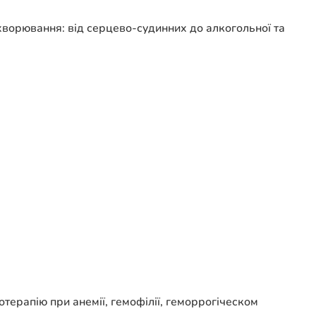
хворювання: від серцево-судинних до алкогольної та
отерапію при анемії, гемофілії, геморрогіческом