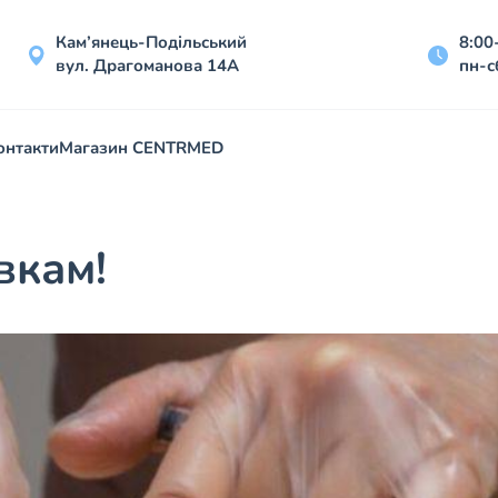
Кам’янець-Подільський
8:00
вул. Драгоманова 14А
пн-с
онтакти
Магазин CENTRMED
вкам!