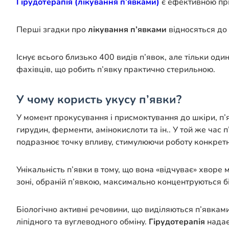
Гірудотерапія
(лікування п’явками)
є ефективною пр
Перші згадки про
лікування п’явками
відносяться до 
Існує всього близько 400 видів п’явок, але тільки од
фахівців, що робить п’явку практично стерильною.
У чому користь укусу п’явки?
У момент прокусування і присмоктування до шкіри, п’я
гирудин, ферменти, амінокислоти та ін.. У той же час 
подразнює точку впливу, стимулюючи роботу конкретн
Унікальність п’явки в тому, що вона «відчуває» хворе 
зоні, обраній п’явкою, максимально концентруються бі
Біологічно активні речовини, що виділяються п’явка
ліпідного та вуглеводного обміну.
Гірудотерапія
надає