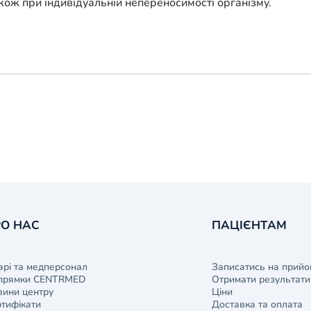
 також при індивідуальній непереносимості організму.
О НАС
ПАЦІЄНТАМ
арі та медперсонал
Записатись на прийо
прямки CENTRMED
Отримати результати 
ини центру
Ціни
тифікати
Доставка та оплата