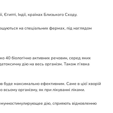
 Єгипті, Індії, країнах Близького Сходу.
ирощуються на спеціальних фермах, під наглядом
ко 40 біологічно активних речовин, серед яких
 детоксичну дію на весь організм. Також п’явка
плив буде максимально ефективним. Саме в цієї хворій
 всьому організму, як при лікуванні ліками.
 иммунностимулирующее дію, сприяють відновленню