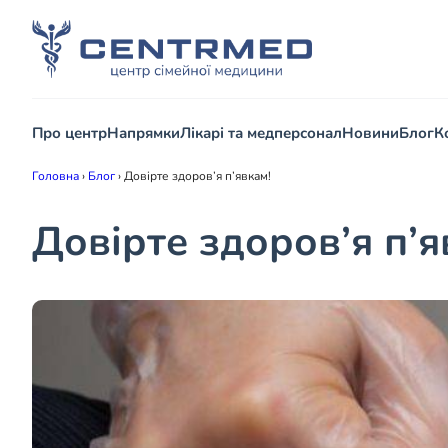
Про центр
Напрямки
Лікарі та медперсонал
Новини
Блог
К
Головна
›
Блог
›
Довірте здоров’я п’явкам!
Довірте здоров’я п’я