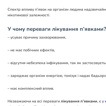
Спектр впливу п’явок на організм людина надзвичайно
нікотинової залежності.
У чому переваги лікування п’явками?
– усуває причину захворювання,
– не має побічних ефектів,
– відсутня небезпека інфікування, так як застосовуєт
– заряджає організм енергією, тонізує і надає бадьоро
– має комплексний вплив.
Незважаючи на всі переваги
лікування п’явками
, є у
н