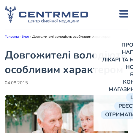
Головна
›
Блог
›
Довгожителі володіють особливим характером
ПРО
Довгожителі володіють
НА
ЛІКАРІ ТА
особливим характером
Н
КО
04.08.2015
МАГАЗИ
РЕЄС
ОТРИМАТИ