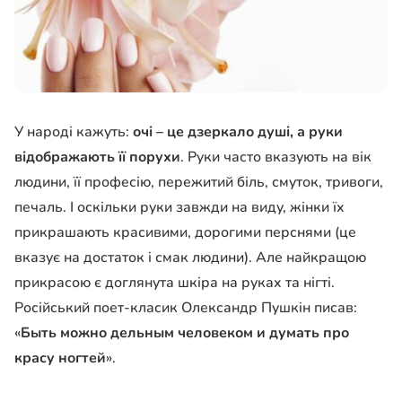
У народі кажуть:
очі – це дзеркало душі, а руки
відображають її порухи
. Руки часто вказують на вік
людини, її професію, пережитий біль, смуток, тривоги,
печаль. І оскільки руки завжди на виду, жінки їх
прикрашають красивими, дорогими перснями (це
вказує на достаток і смак людини). Але найкращою
прикрасою є доглянута шкіра на руках та нігті.
Російський поет-класик Олександр Пушкін писав:
«
Быть можно дельным человеком и думать про
красу ногтей
».