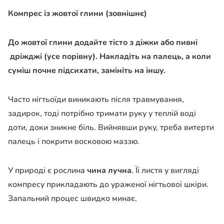
Компрес із жовтої глини (зовнішнє)
До жовтої глини додайте тісто з діжки або пивні
дріжджі (усе порівну). Накладіть на палець, а коли
суміш почне підсихати, замініть на іншу.
Часто нігтьоїди виникають після травмування,
задирок, тоді потрібно тримати руку у теплій воді
доти, доки зникне біль. Вийнявши руку, треба витерти
палець і покрити восковою маззю.
У природі є рослина
чина лучна
. Її листя у вигляді
компресу прикладають до ураженої нігтьової шкіри.
Запальний процес швидко минає.