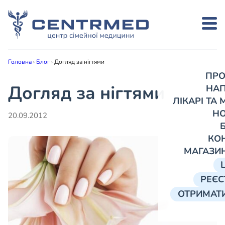
Головна
›
Блог
›
Догляд за нігтями
ПРО
Догляд за нігтями
НА
ЛІКАРІ ТА
Н
20.09.2012
КО
МАГАЗИ
РЕЄС
ОТРИМАТИ