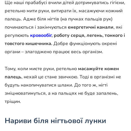
Ще наші прабабусі вчили дітей дотримуватись гігієни,
ретельно мити руки, витирати їх, масажуючи кожний
палець. Адже біля нігтів (на пучках пальців рук)
починаються і закінчуються
енергетичні канали
, які
регулюють
кровообіг
, роботу серця, легень, тонкого і
товстого кишечника.
Добре функціонують окремі
органи – злагоджено працює весь організм.
Тому, коли миєте руки, ретельно
масажуйте кожен
палець
, нехай це стане звичкою. Тоді в організмі не
будуть накопичуватися шлаки. До того ж, нігті
зміцнюватимуться, а на пальцях не буде запалень,
тріщин.
Нариви біля нігтьової лунки