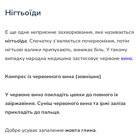
Нігтьоїди
Є ще одне неприємне захворювання, яке називається
нігтьоїда
. Спочатку з’являється почервоніння, потім
нігтьові валики припухають, виникає біль. У такому
випадку народна медицина застосовує червоне
вино.
Компрес із червонного вина (зовнішнє)
У червоне вино покладіть цвяхи до повного їх
заіржавіння. Суміш червоного вина та іржі заліза
прикладіть до пальця.
Добре усуває запалення
жовта глина
.