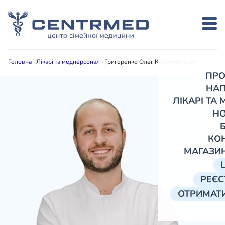
Головна
›
Лікарі та медперсонал
›
Григоренко Олег Костянтинович
ПРО
НА
ЛІКАРІ ТА
Н
КО
МАГАЗИ
РЕЄС
ОТРИМАТИ