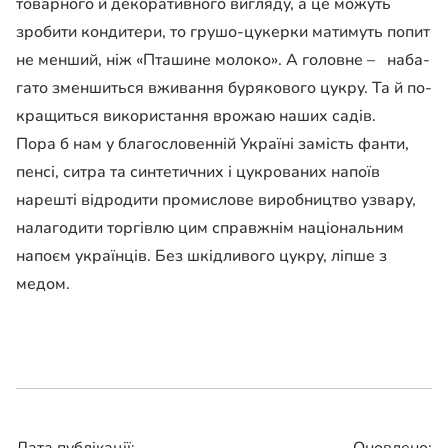
товарного й деко­ративного вигляду, а це мо­жуть
зробити кондитери, то грушо-цукерки матимуть по­пит
не менший, ніж «Пташи­не молоко». А головне – наба­
гато зменшиться вживання бурякового цукру. Та й по­
кращиться використання врожаю наших садів.
Пора б нам у благословенній Україні замість фанти,
пенсі, ситра та синтетичних і цукрованих напоїв
нарешті відродити промислове ви­робництво узвару,
налагоди­ти торгівлю цим справжнім національним
напоєм укра­їнців. Без шкідливого цукру, ліпше з
медом.
Дата публікації:
Оновлено: