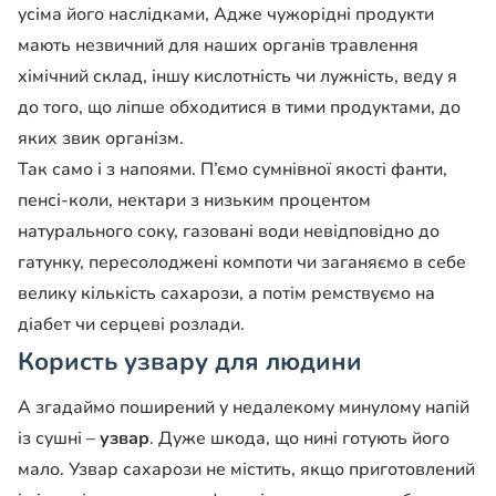
усіма його наслідками, Адже чужорідні продукти
мають незвичний для наших органів травлення
хімічний склад, іншу кислотність чи лужність, веду я
до того, що ліпше обходитися в тими продуктами, до
яких звик організм.
Так само і з напоями. П’ємо сумнівної якості фанти,
пенсі-коли, нектари з низьким про­центом
натурального соку, газовані води невідповідно до
гатунку, пересолоджені компоти чи заганяємо в себе
велику кількість сахарози, а потім ремствуємо на
діабет чи серцеві розлади.
Користь узвару для людини
А згадаймо поширений у недалекому минулому напій
із сушні –
узвар
. Дуже шкода, що нині готують його
мало. Узвар сахарози не містить, якщо приготовле­ний