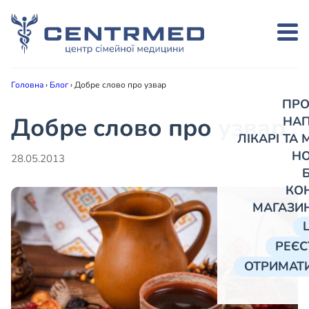
Головна
›
Блог
›
Добре слово про узвар
ПРО
Добре слово про узвар
НА
ЛІКАРІ ТА
Н
28.05.2013
КО
МАГАЗИ
РЕЄС
ОТРИМАТИ