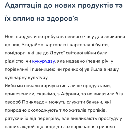
Адаптація до нових продуктів та
їх вплив на здоров’я
Нові продукти потребують певного часу для звикання
до них, Згадаймо картоплю і картопляні бунти,
помідори, які ще до Другої світової ві­йни були
рідкістю, чи
кукуру­дзу
, яка недавно (певна річ, у
порівнянні і пшеницею чи гречкою) увійшла в нашу
ку­лінарну культуру.
Якби ми почали харчуватись лише продуктами,
привезеними, скажімо, з Африки, то не вилазили б із
хвороб Прикладом можуть слу­жити банани, які
природно охолоджують тіло жителів тропіків,
рятуючи їх від пере­гріву, але викликають простуду у
наших людей, що веде до захворювання грипом і