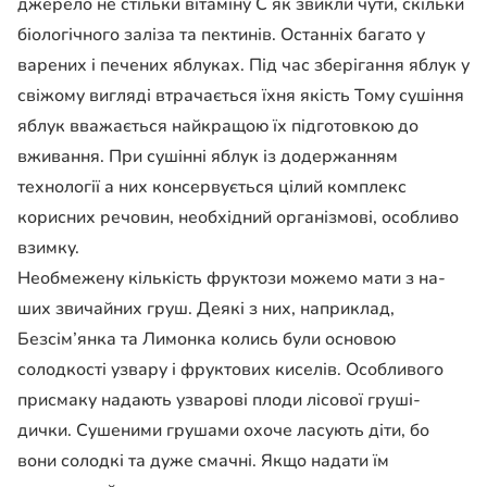
джерело не стільки вітаміну С як звикли чути, скільки
біологічного за­ліза та пектинів. Останніх ба­гато у
варених і печених яблуках. Під час зберігання яблук у
свіжому вигляді втра­чається їхня якість Тому сушіння
яблук вважається най­кращою їх підготовкою до
вживання. При сушінні яблук із додержанням
технології а них консервується цілий комплекс
корисних речовин, необхідний організмові, осо­бливо
взимку.
Необмежену кількість фруктози можемо мати з на­
ших звичайних груш. Деякі з них, наприклад,
Безсім’янка та Лимонка колись були основою
солодкості узвару і фруктових киселів. Особли­вого
присмаку надають узва­рові плоди лісової груші-
дички. Сушеними грушами охоче ласують діти, бо
вони солодкі та дуже смачні. Якщо надати їм