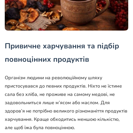
Привичне харчування та підбір
повноцінних продуктів
Організм людини на революційному шляху
пристосувався до певних продуктів. Ніхто не їстиме
сала без хліба, не проживе на самому медові, не
задо­вольниться лише м’ясом або маслом. Для
здоров’я не по­трібно великого різноманіт­тя продуктів
харчування. Краще обходитись меншою кількістю,
але щоб їжа була повноцінною.