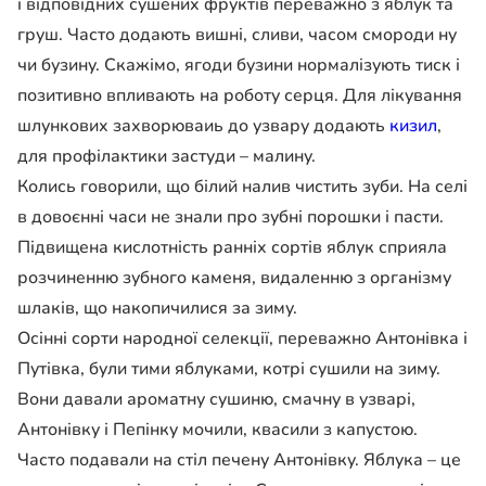
і відповідних сушених фруктів переважно з яблук та
груш. Часто додають вишні, сливи, часом смороди ну
чи бузину. Скажімо, ягоди бузини нормалізують тиск і
позитивно впливають на роботу серця. Для лікування
шлункових захворюваиь до узвару додають
ки­зил
,
для профілактики застуди – малину.
Колись говорили, що білий налив чистить зуби. На селі
в довоєнні часи не знали про зубні порошки і пасти.
Підвищена кислотність ранніх сортів яблук сприяла
розчиненню зубного каменя, видаленню з організму
шлаків, що накопичилися за зиму.
Осінні сорти народної се­лекції, переважно Антонівка і
Путівка, були тими яблуками, котрі сушили на зиму.
Вони давали ароматну сушиню, смачну в узварі,
Антонівку і Пепінку мочили, квасили з капустою.
Часто подавали на стіл печену Антонівку. Яблука – це