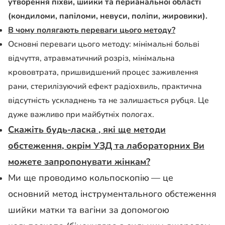
утворення піхви, шийки та перианальної області
(кондиломи, папіломи, невуси, поліпи, жировики).
В чому полягають переваги цього методу?
Основні переваги цього методу:
мінімальні больві
відчуття, атравматичний розріз, мінімальна
крововтрата, пришвидшений процес заживлення
рани, стерилізуючий ефект радіохвиль, практична
відсутність ускладнень та не залишається рубця. Це
дуже важливо при майбутніх пологах.
Скажіть будь-ласка , які ще методи
обстеження, окрім УЗД та лабораторних Ви
можете запропонувати жінкам?
Ми ще проводимо к
ольпоскопі
ю
—
це
основний метод інструментального обстеження
шийки матки та вагіни за допомогою