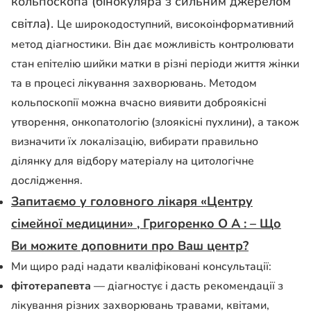
кольпоскопа (бінокуляр
а
з сильним джерелом
світла).
Це широкодоступний, високоінформативний
метод діагностики. Він дає можливість контролювати
стан епітелію шийки матки в різні періоди життя жінки
та в процесі лікування захворювань. Методом
кольпоскопії можна вчасно виявити доброякісні
утворення, онкопатологію (злоякісні пухлини), а також
визначити їх локалізацію, вибирати правильно
ділянку для відбору матеріалу на цитологічне
дослідження.
Запитаємо у головного лікаря «Центру
сімейної медицини» , Григоренко О А : – Що
Ви можите доповнити про Ваш центр?
Ми щиро раді надати кваліфіковані консультації:
фітотерапевта
— діагностує і дасть рекомендації з
лікування різних захворювань травами, квітами,