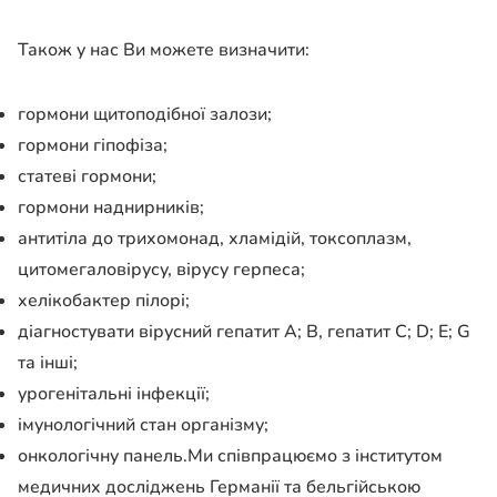
Також у нас Ви можете визначити:
гормони щитоподібної залози;
гормони гіпофіза;
статеві гормони;
гормони наднирників;
антитіла до трихомонад, хламідій, токсоплазм,
цитомегаловірусу, вірусу герпеса;
хелікобактер пілорі;
діагностувати вірусний гепатит А; В, гепатит С; D; E; G
та інші;
урогенітальні інфекції;
імунологічний стан організму;
онкологічну панель.Ми співпрацюємо з інститутом
медичних досліджень Германії та бельгійською