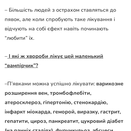
– Більшість людей з острахом ставляться до
пявок, але коли спробують таке лікування і
відчують на собі єфект навіть починають
“любити” їх.
–
І які ж хвороби лікує цей маленький
“вампірчик”?
–
П’явками можна успішно лікувати:
варикозне
розширення вен, тромбофлебіти,
атеросклероз, гіпертонію, стенокардію,
інфаркт міокарда, геморой, виразку, гастрит,
гепатити, цироз, панкреатит, цукровий діабет
(на ранніх стадіях), фурункульоз, абсцеси,