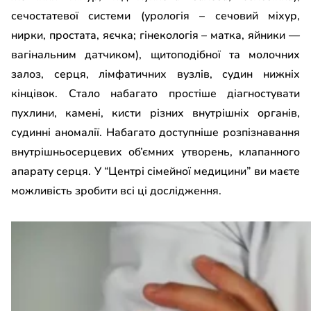
сечостатевої системи (урологія – сечовий міхур,
нирки, простата, яєчка; гінекологія – матка, яйники —
вагінальним датчиком), щитоподібної та молочних
залоз, серця, лімфатичних вузлів, судин нижніх
кінцівок. Стало набагато простіше діагностувати
пухлини, камені, кисти різних внутрішніх органів,
судинні аномалії. Набагато доступніше розпізнавання
внутрішньосерцевих об’ємних утворень, клапанного
апарату серця. У “Центрі сімейної медицини” ви маєте
можливість зробити всі ці дослідження.