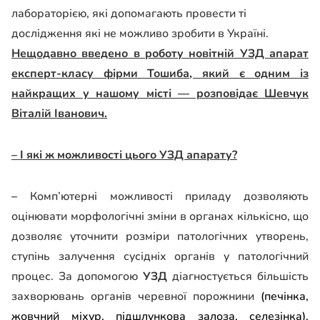
лабораторією, які допомагають провести ті
дослідження які не можливо зробити в Україні.
Нещодавно введено в роботу новітній УЗД апарат
експерт-класу фірми Тошиба, який є одним із
найкращих у нашому місті — розповідає Шевчук
Віталій Іванович.
– І які ж можливості цього УЗД апарату?
–
Комп’ютерні можливості приладу дозволяють
оцінювати морфологічні зміни в органах кількісно, що
дозволяє уточнити розміри патологічних утворень,
ступінь залучення сусідніх органів у патологічний
процес. За допомогою
УЗД
діагностується більшість
захворювань органів черевної порожнини
(печінка,
жовчний міхур, підшлункова залоза, селезінка),