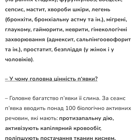
сепсис, мастит, хвороби шкіри, легень
(бронхіти, бронхіальну астму та ін.), мігрені,
глаукому, гайморити, неврити, гінекологічні
захворювання (аднексит, сальпінгоовофорит
та ін.), простатит, безпліддя (у жінок і у
чоловіків)
.
– У чому головна цінність п
‘
явки?
– Г
оловне багатство п’явки
її
слина. За сеанс
п’явка вводить понад 100 біологічно активних
речовин,
які
мають:
протизапальну дію,
активізують капілярний кровообіг,
поліпшують постачання тканин киснем,