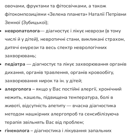
овочами, фруктами та фітосвічками, а також
фітокомпозиціями «Зелена планета» Наталії Петрівни
Земної (Зубицької);
невропатолога
— діагностує і лікує неврози (в тому
числі й у дітей), невротичні стани, викликані страхом,
дитячі енурези та весь спектр неврологічних
захворювань;
педіатра
— діагностує та лікує захворювання органів
дихання, органів травлення, органів кровообігу,
захворювання нирок та ін. у дітей;
алерголога –
якщо у Вас постійні алергії, хронічний
нежить, кашель, підвищена температура, болі в
животі, відсутність апетиту — вчасна діагностика
методом нашкірних алергопроб та сенсибілізуюча
терапія звільнять Вас від проблем;
гінеколога
–
діагностика і лікування запальних