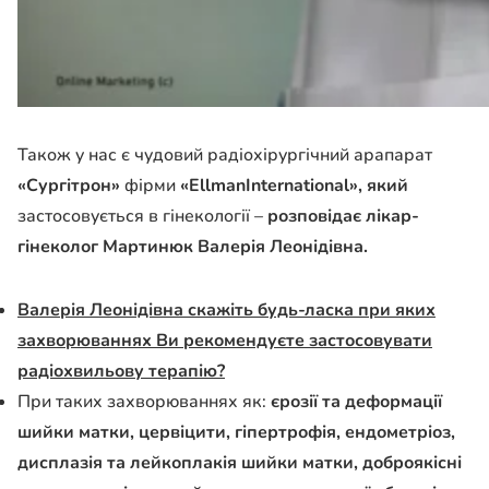
Також у нас є чудовий радіохірургічний арапарат
«Сургітрон»
фірми
«
Ellman
International
», який
застосовується в гінекології –
розповідає лікар-
гінеколог Мартинюк Валерія Леонідівна.
Валерія Леонідівна скажіть будь-ласка при яких
захворюваннях Ви рекомендуєте застосовувати
радіохвильову терапію?
При таких захворюваннях як:
єрозії та деформації
шийки матки, цервіцити, гіпертрофія, ендометріоз,
дисплазія та лейкоплакія шийки матки, доброякісні