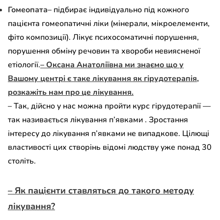
Гомеопата
– підбирає індивідуально під кожного
пацієнта гомеопатичні ліки (мінерали, мікроелементи,
фіто композиції). Лікує психосоматичні порушення,
порушення обміну речовин та хвороби невиясненої
етіології.
– Оксана Анатоліївна ми знаємо що у
Вашому центрі є таке лікування як гірудотерапія,
розкажіть нам про це лікування.
– Так, дійсно у нас можна пройти курс гірудотерапії —
так називається лікування п’явками . Зростання
інтересу до лікування п’явками не випадкове. Цілющі
властивості цих створінь відомі людству уже понад 30
століть.
– Як пацієнти ставляться до такого методу
лікування?