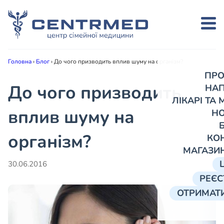
Головна
›
Блог
›
До чого призводить вплив шуму на організм?
ПРО
До чого призводить
НА
ЛІКАРІ ТА
вплив шуму на
Н
організм?
КО
МАГАЗИ
30.06.2016
РЕЄС
ОТРИМАТИ