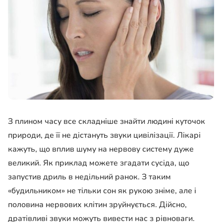
З плином часу все складніше знайти людині куточок
природи, де її не дістануть звуки цивілізації. Лікарі
кажуть, що вплив шуму на нервову систему дуже
великий. Як приклад можете згадати сусіда, що
запустив дриль в недільний ранок. З таким
«будильником» не тільки сон як рукою зніме, але і
половина нервових клітин зруйнується. Дійсно,
дратівливі звуки можуть вивести нас з рівноваги.