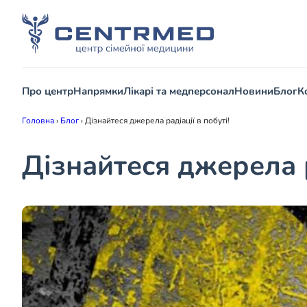
Про центр
Напрямки
Лікарі та медперсонал
Новини
Блог
К
Головна
›
Блог
›
Дізнайтеся джерела радіації в побуті!
Дізнайтеся джерела р