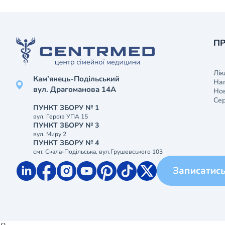
ПР
Лік
Кам’янець-Подільський
На
вул. Драгоманова 14А
Нов
Сер
ПУНКТ ЗБОРУ № 1
вул. Героїв УПА 15
ПУНКТ ЗБОРУ № 3
вул. Миру 2
ПУНКТ ЗБОРУ № 4
смт. Скала-Подільська, вул.Грушевського 103
Записатис