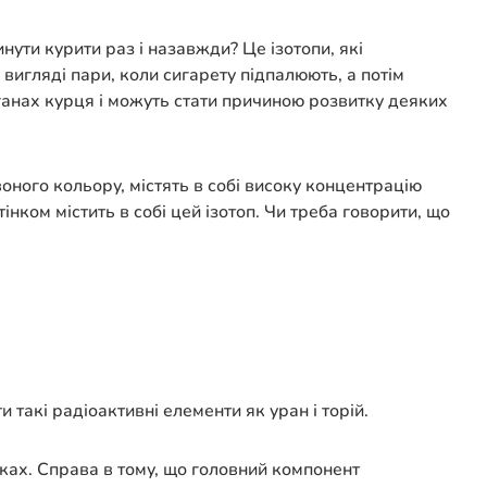
инути курити раз і назавжди? Це ізотопи, які
вигляді пари, коли сигарету підпалюють, а потім
органах курця і можуть стати причиною розвитку деяких
оного кольору, містять в собі високу концентрацію
інком містить в собі цей ізотоп. Чи треба говорити, що
такі радіоактивні елементи як уран і торій.
нках. Справа в тому, що головний компонент