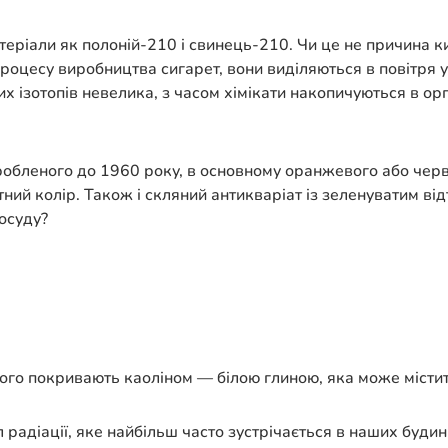
атеріали як полоній-210 і свинець-210. Чи це не причина к
оцесу виробництва сигарет, вони виділяються в повітря у 
 цих ізотопів невелика, з часом хімікати накопичуються в 
иробленого до 1960 року, в основному оранжевого або черв
ний колір. Також і скляний антикваріат із зеленуватим відт
посуду?
ого покривають каоліном — білою глиною, яка може містити 
л радіації, яке найбільш часто зустрічається в наших буди