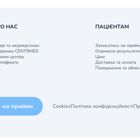
О НАС
ПАЦІЄНТАМ
арі та медперсонал
Записатись на прийо
прямки CENTRMED
Отримати результати 
ини центру
Ціни
тифікати
Доставка та оплата
Повернення та обмін
ь на прийом
Cookies
Політика конфіденційності
Пр