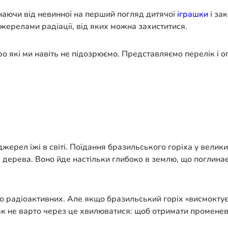
наючи від невинної на перший погляд дитячої
іграшки
і за
ерелами радіації, від яких можна захиститися.
о які ми навіть не підозрюємо. Представляємо перелік і о
жерел їжі в світі. Поїдання бразильського горіха у велики
 дерева. Воно йде настільки глибоко в землю, що поглина
 до радіоактивних. Але якщо бразильський горіх «висмокту
 не варто через це хвилюватися: щоб отримати променеву 