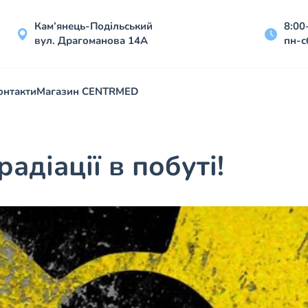
Кам’янець-Подільський
8:00
вул. Драгоманова 14А
пн-с
онтакти
Магазин CENTRMED
адіації в побуті!