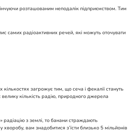
кінчуючи розташованим неподалік підприємством. Тим
пис самих радіоактивних речей, які можуть оточувати
х кількостях загрожує тим, що сеча і фекалії стануть
є велику кількість радію, природного джерела
є» радіацію з землі, то банани страждають
хворобу, вам знадобитися з’їсти близько 5 мільйонів