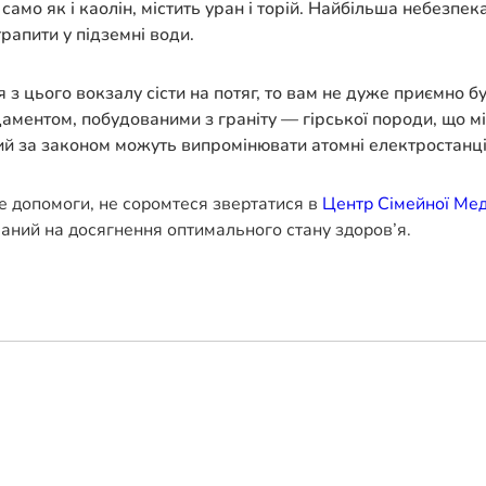
 само як і каолін, містить уран і торій. Найбільша небезп
рапити у підземні води.
я з цього вокзалу сісти на потяг, то вам не дуже приємно 
ундаментом, побудованими з граніту — гірської породи, що
кий за законом можуть випромінювати атомні електростанці
е допомоги, не соромтеся звертатися в
Центр Сімейної Ме
ваний на досягнення оптимального стану здоров’я.