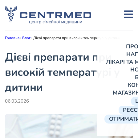
Головна
›
Блог
›
Дієві препарати при високій температурі у дитини
ПРО
Дієві препарати при
НА
ЛІКАРІ ТА
високій температурі у
Н
дитини
КО
МАГАЗИ
06.03.2026
РЕЄС
ОТРИМАТИ