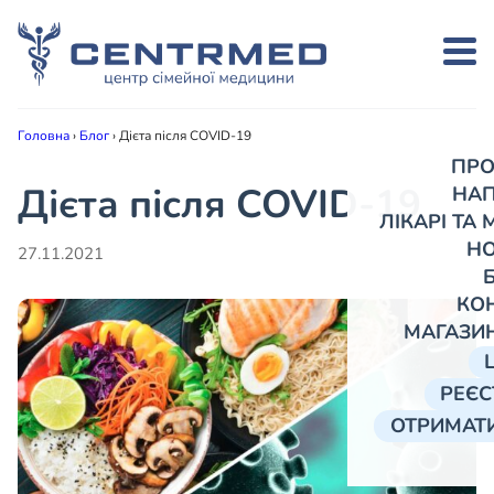
Головна
›
Блог
›
Дієта після COVID-19
ПРО
Дієта після COVID-19
НА
ЛІКАРІ ТА
Н
27.11.2021
КО
МАГАЗИ
РЕЄС
ОТРИМАТИ