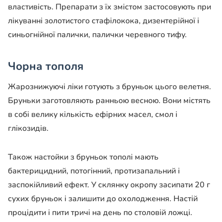
властивість. Препарати з їх змістом застосовують при
лікуванні золотистого стафілокока, дизентерійної і
синьогнійної палички, палички черевного тифу.
Чорна тополя
Жарознижуючі ліки готують з бруньок цього велетня.
Бруньки заготовляють ранньою весною. Вони містять
в собі велику кількість ефірних масел, смол і
глікозидів.
Також настойки з бруньок тополі мають
бактерицидний, потогінний, протизапальний і
заспокійливий ефект. У склянку окропу засипати 20 г
сухих бруньок і залишити до охолодження. Настій
процідити і пити тричі на день по столовій ложці.