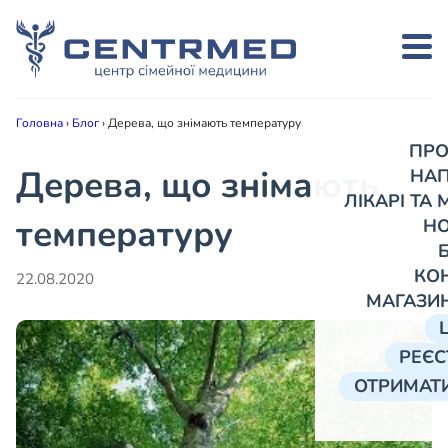
Головна
›
Блог
›
Дерева, що знімають температуру
ПРО
Дерева, що знімають
НА
ЛІКАРІ ТА
температуру
Н
КО
22.08.2020
МАГАЗИ
РЕЄС
ОТРИМАТИ