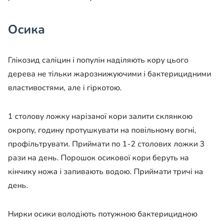
Осика
Глікозид саліцин і популін наділяють кору цього
дерева не тільки жарознижуючими і бактерицидними
властивостями, але і гіркотою.
1 столову ложку нарізаної кори залити склянкою
окропу, годину протушкувати на повільному вогні,
профільтрувати. Приймати по 1-2 столових ложки 3
рази на день. Порошок осикової кори беруть на
кінчику ножа і запивають водою. Приймати тричі на
день.
Нирки осики володіють потужною бактерицидною