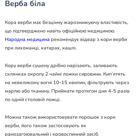
Верба біла
Кора верби має безцінну жарознижуючу властивість,
що підтверджено навіть офіційною медициною.
Народна медицина
рекомендує відвар з кори верби
при лихоманці, катарах, кашлі.
Кору верби сушену дрібно нарізають, заливають
склянках окропу 2 чайні ложки сировини. Кип’ятять
на невеликому вогні 10-15 хвилин, фільтрують через
марлю або тканину. Приймати протягом дня 4-5 разів
по одній столовій ложці.
Можна також використовувати порошок з кори
верби, його також застосовують як
ранозагоювальний і кровоспинний засіб.