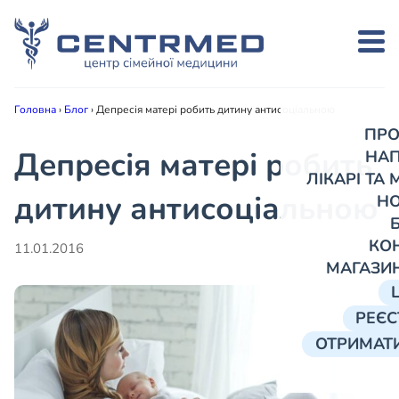
Головна
›
Блог
›
Депресія матері робить дитину антисоціальною
ПРО
Депресія матері робить
НА
ЛІКАРІ ТА
дитину антисоціальною
Н
КО
11.01.2016
МАГАЗИ
РЕЄС
ОТРИМАТИ