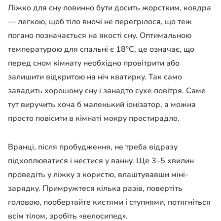
Ліжко для сну повинно бути досить жорстким, ковдра
— легкою, щоб тіло вночі не перегрілося, що теж
погано позначається на якості сну. Оптимальною
температурою для спальні є 18°С, це означає, що
перед сном кімнату необхідно провітрити або
залишити відкритою на ніч кватирку. Так само
завадить хорошому сну і занадто сухе повітря. Саме
тут виручить хоча б маленький іонізатор, а можна
просто повісити в кімнаті мокру простирадло.
Вранці, після пробудження, не треба відразу
підхоплюватися і нестися у ванну. Ще 3–5 хвилин
проведіть у ліжку з користю, влаштувавши міні-
зарядку. Примружтеся кілька разів, повертіть
головою, пообертайте кистями і ступнями, потягніться
всім тілом, зробіть «велосипед».