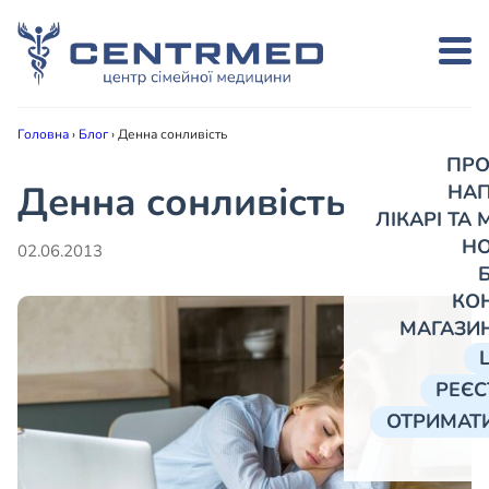
Головна
›
Блог
›
Денна сонливість
ПРО
Денна сонливість
НА
ЛІКАРІ ТА
Н
02.06.2013
КО
МАГАЗИ
РЕЄС
ОТРИМАТИ