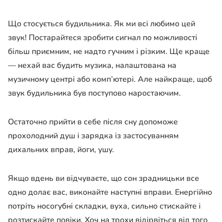
Що стосується будильника. Як ми всі любимо цей
звук! Постарайтеся зробити сигнал по можливості
більш приємним, не надто гучним і різким. Ще краще
— нехай вас будить музика, налаштована на
музичному центрі або комп’ютері. Але найкраще, щоб
звук будильника був поступово наростаючим.
Остаточно прийти в себе після сну допоможе
прохолодний душ і зарядка із застосуванням
дихальних вправ, йоги, ушу.
Якщо вдень ви відчуваєте, що сон зрадницьки все
одно долає вас, виконайте наступні вправи. Енергійно
потріть носогубні складки, вуха, сильно стискайте і
розтискайте повіки. Хоч на трохи відірвіться від того