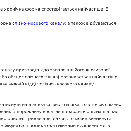
те хронічна форма спостерігається найчастіше. В
упорка
слізно-носового каналу
; а також відбуваються
 каналу призводить до запалення його ж слизової
 або абсцес слізного мішка) розвивається найчастіше
ає нижній відділ слізно -носового каналу.
атиснути на ділянку слізного мішка, то з точок слізних
йовані. В порожнину носа не проходить рідина під час
кріоцистит триває довгий час, то може виникнути
нфікуватися рогівка ока гнійними виділеннями із