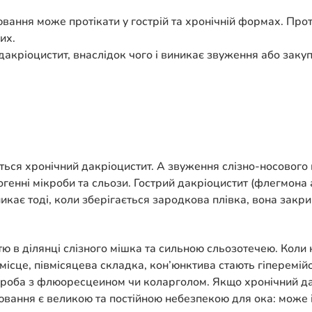
вання може протікати у гострій та хронічній формах. Про
их.
дакріоцистит, внаслідок чого і виникає звуження або зак
ься хронічний дакріоцистит. А звуження слізно-носового
огенні мікроби та сльози. Гострий дакріоцистит (флегмона
кає тоді, коли зберігається зародкова плівка, вона закрив
ю в ділянці слізного мішка та сильною сльозотечею. Коли н
е місце, півмісяцева складка, кон’юнктива стають гіперемі
проба з флюоресцеином чи коларголом. Якщо хронічний да
ювання є великою та постійною небезпекою для ока: може і