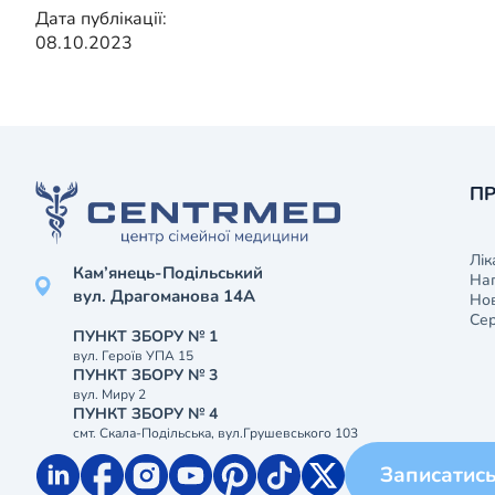
Дата публікації:
08.10.2023
ПР
Лік
Кам’янець-Подільський
На
вул. Драгоманова 14А
Нов
Сер
ПУНКТ ЗБОРУ № 1
вул. Героїв УПА 15
ПУНКТ ЗБОРУ № 3
вул. Миру 2
ПУНКТ ЗБОРУ № 4
смт. Скала-Подільська, вул.Грушевського 103
Записатис