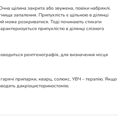
Очна щілина закрита або звужена, повіки набряклі.
гнища запалення. Припухлість є щільною в ділянці
кий може розкриватися. Тоді починають стихати
арактеризується припухлістю в ділянці слізного
Проводиться рентгенографія, для визначення місця
 гарячі припарки, кварц, солюкс, УВЧ – терапію. Якщо
оводять дакріоцисториностомію.