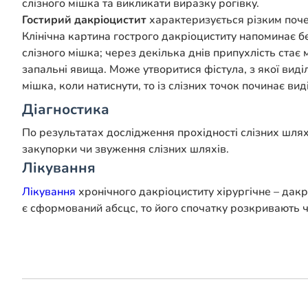
слізного мішка та викликати виразку рогівку.
Гостирий дакріоцистит
характеризується різким почер
Клінічна картина гострого дакріоциститу напоминає б
слізного мішка; через декілька днів припухлість стає
запальні явища. Може утворитися фістула, з якої виді
мішка, коли натиснути, то із слізних точок починає вид
Діагностика
По результатах дослідження прохідності слізних шлях
закупорки чи звуження слізних шляхів.
Лікування
Лікування
хронічного дакріоциститу хірургічне – дакр
є сформований абсцс, то його спочатку розкривають 