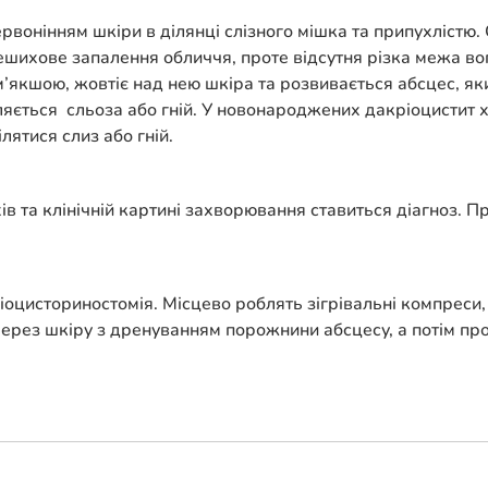
вонінням шкіри в ділянці слізного мішка та припухлістю. 
ешихове запалення обличчя, проте відсутня різка межа во
 м’якшою, жовтіє над нею шкіра та розвивається абсцес, я
ляється сльоза або гній. У новонароджених дакріоцистит х
ілятися слиз або гній.
ів та клінічній картині захворювання ставиться діагноз. 
іоцисториностомія. Місцево роблять зігрівальні компреси,
через шкіру з дренуванням порожнини абсцесу, а потім пр