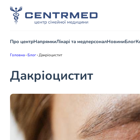
Про центр
Напрямки
Лікарі та медперсонал
Новини
Блог
К
Головна
›
Блог
›
Дакріоцистит
Дакріоцистит