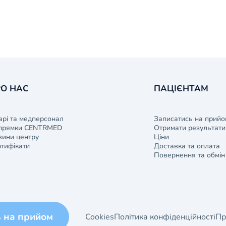
О НАС
ПАЦІЄНТАМ
арі та медперсонал
Записатись на прийо
прямки CENTRMED
Отримати результати 
ини центру
Ціни
тифікати
Доставка та оплата
Повернення та обмін
ь на прийом
Cookies
Політика конфіденційності
Пр