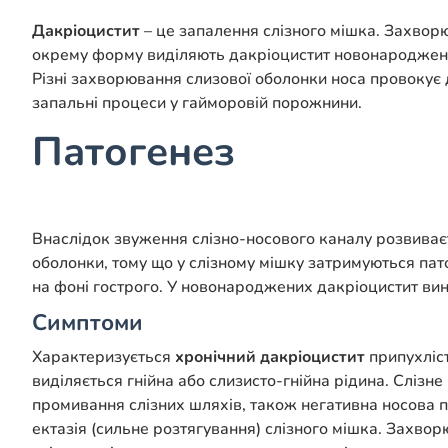
Дакріоцистит
– це запалення слізного мішка. Захворю
окрему форму виділяють дакріоцистит новонароджен
Різні захворювання слизової оболонки носа провокує 
запальні процеси у гайморовій порожнини.
Патогенез
Внаслідок звуження слізно-носового каналу розвиваєт
оболонки, тому що у слізному мішку затримуються пат
на фоні гострого. У новонароджених дакріоцистит вини
Симптоми
Характеризується
хронічний дакріоцистит
припухліст
виділяється гнійна або слизисто-гнійна рідина. Слізн
промивання слізних шляхів, також негативна носова 
ектазія (сильне розтягування) слізного мішка. Захвор