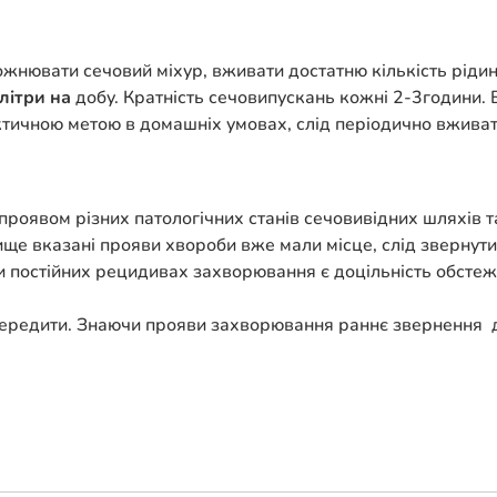
вати сечовий міхур, вживати достатню кількість рідини, 
 літри на
добу. Кратність сечовипускань кожні 2-3години
ктичною метою в домашніх умовах, слід періодично вживат
.
є проявом різних патологічних станів сечовивідних шляхів т
ище вказані прояви хвороби вже мали місце, слід звернут
 постійних рецидивах захворювання є доцільність обстежит
ередити. Знаючи прояви захворювання раннє звернення д