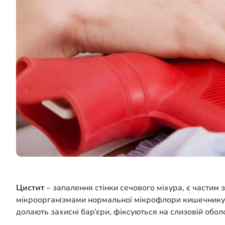
Цистит
– запалення стінки сечового міхура, є части
мікроорганізмами нормальної мікрофлори кишечнику
долають захисні бар’єри, фіксуються на слизовій обол