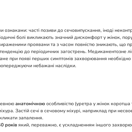
ознаками: часті позиви до сечовипускання, іноді неконтрол
іодичні болі викликають значний дискомфорт у жінок, пор
 вираженими проявами та з часом повністю зникають, що 
 тенденцію до періодичних загострень. Медикаментозне лі
. Саме при появі перших симптомів захворювання необхідно
 попереджуючи небажані наслідки.
 певною
анатомічною
особливістю (уретра у жінок коротша 
хура. Застій сечі в сечовому міхурі, наприклад при несв
икликати запалення.
40 років
який, переважно, є ускладненням іншого захвор