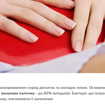
м захворюванням серед дівчаток та молодих жінок. Основн
 (
кишкова паличка
– до 80% випадків). Бактерії, що потр
онці, викликаючи її запалення.