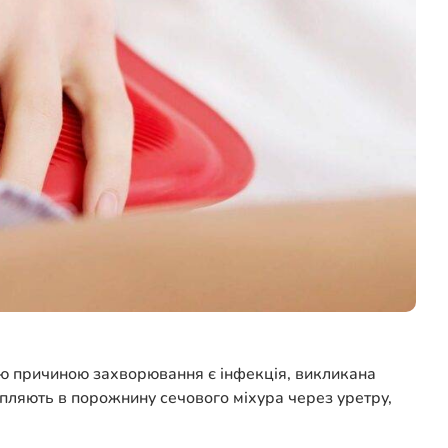
ою причиною захворювання є інфекція, викликана
апляють в порожнину сечового міхура через уретру,