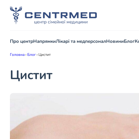
Про центр
Напрямки
Лікарі та медперсонал
Новини
Блог
К
Головна
›
Блог
›
Цистит
Цистит