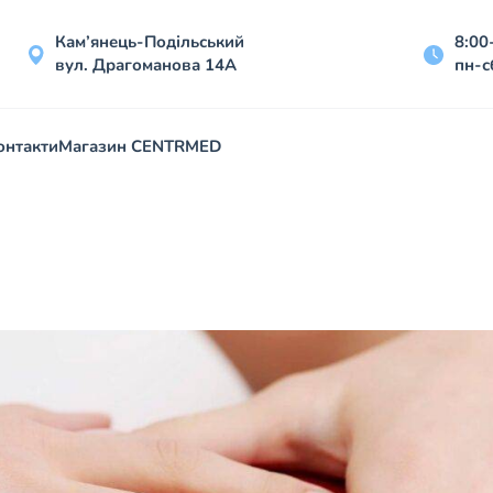
Кам’янець-Подільський
8:00
вул. Драгоманова 14А
пн-с
онтакти
Магазин CENTRMED