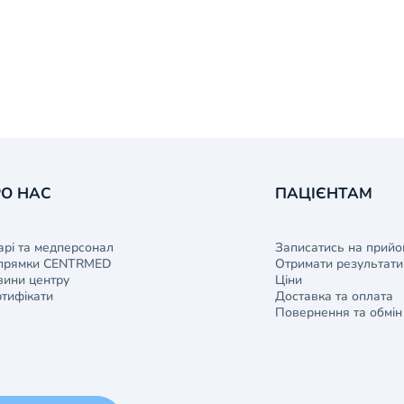
О НАС
ПАЦІЄНТАМ
арі та медперсонал
Записатись на прийо
прямки CENTRMED
Отримати результати 
ини центру
Ціни
тифікати
Доставка та оплата
Повернення та обмін