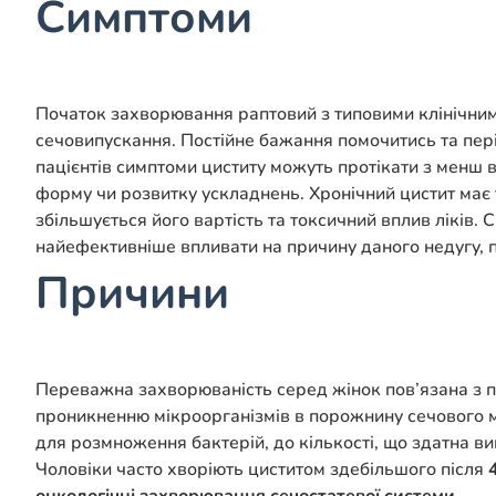
Симптоми
Початок захворювання раптовий з типовими клінічними 
сечовипускання. Постійне бажання помочитись та пер
пацієнтів симптоми циститу можуть протікати з менш
форму чи розвитку ускладнень. Хронічний цистит має
збільшується його вартість та токсичний вплив ліків
найефективніше впливати на причину даного недугу,
Причини
Переважна захворюваність серед жінок пов’язана з
проникненню мікроорганізмів в порожнину сечового мі
для розмноження бактерій, до кількості, що здатна в
Чоловіки часто хворіють циститом здебільшого після