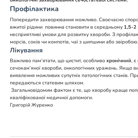
онкологічні захворювання сечостатевої системи.
Профілактика
Попередити захворювання можливо. Своєчасно спорожню
вжитої рідини повинна становити в середньому
1,5-2
несприятливі умови для розвитку хвороби. З профіла
морсів, соків чи компотів, чаї з шипшини або звіробою
Лікування
Важливо пам’ятати, що цистит, особливо
хронічний
, 
сечокам’яної хвороби, онкологічних уражень. Якщо в
виявлення можливих супутніх патологічних станів. При
передаються статевим шляхом.
Загальновідомим фактом є те, що хворобу краще поп
кваліфікованої медичної допомоги.
Григорій Журенко