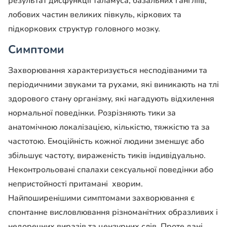
результат дисфункції таламуса, базальних гангліїв,
лобових частин великих півкуль, кіркових та
підкоркових структур головного мозку.
Симптоми
Захворювання характеризується несподіваними та
періодичними звуками та рухами, які виникають на тлі
здорового стану організму, які нагадують відхилення
нормальної поведінки. Розрізняють тики за
анатомічною локалізацією, кількістю, тяжкістю та за
частотою. Емоційність кожної людини зменшує або
збільшує частоту, вираженість тиків індивідуально.
Неконтрольовані спалахи сексуальної поведінки або
непристойності притамані хворим.
Найпоширенішими симптомами захворювання є
спонтанне висловлювання різноманітних образливих і
недоречних виразів та цензурних слів. Проте дані