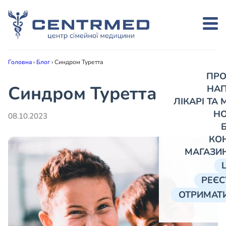
Головна
›
Блог
›
Cиндром Туретта
ПРО
Cиндром Туретта
НА
ЛІКАРІ ТА
Н
08.10.2023
КО
МАГАЗИ
РЕЄС
ОТРИМАТИ