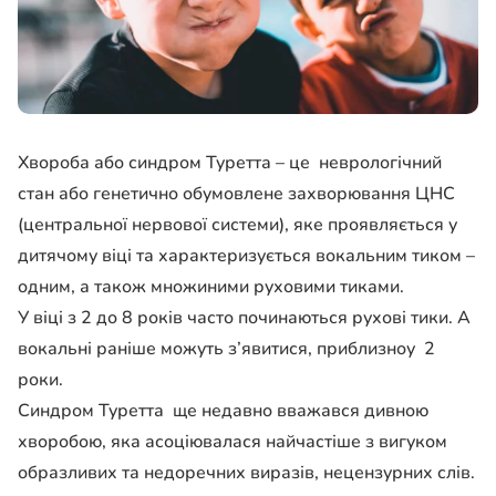
Хвороба або синдром Туретта – це неврологічний
стан або генетично обумовлене захворювання ЦНС
(центральної нервової системи), яке проявляється у
дитячому віці та характеризується вокальним тиком –
одним, а також множиними руховими тиками.
У віці з 2 до 8 років часто починаються рухові тики. А
вокальні раніше можуть з’явитися, приблизноу 2
роки.
Синдром Туретта ще недавно вважався дивною
хворобою, яка асоціювалася найчастіше з вигуком
образливих та недоречних виразів, нецензурних слів.