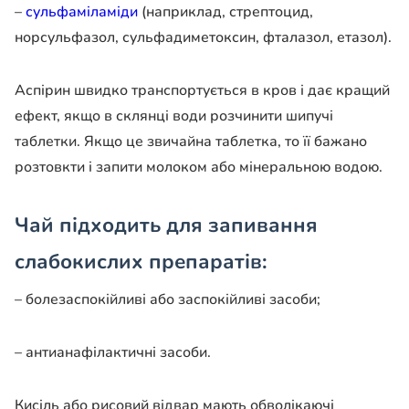
–
сульфаміламіди
(наприклад, стрептоцид,
норсульфазол, сульфадиметоксин, фталазол, етазол).
Аспірин швидко транспортується в кров і дає кращий
ефект, якщо в склянці води розчинити шипучі
таблетки. Якщо це звичайна таблетка, то її бажано
розтовкти і запити молоком або мінеральною водою.
Чай підходить для запивання
слабокислих препаратів:
– болезаспокійливі або заспокійливі засоби;
– антианафілактичні засоби.
Кисіль або рисовий відвар мають обволікаючі