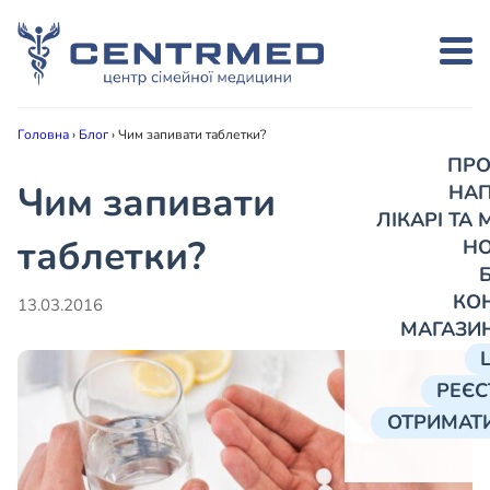
Головна
›
Блог
›
Чим запивати таблетки?
ПРО
Чим запивати
НА
ЛІКАРІ ТА
таблетки?
Н
КО
13.03.2016
МАГАЗИ
РЕЄС
ОТРИМАТИ