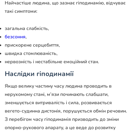
Найчастіше людина, що зазнає гіподинамію, відчуває
такі симптоми:
загальна слабкість,
безсоння
,
прискорене серцебиття,
швидка стомлюваність,
нервозність і нестабільне емоційний стан.
Наслідки гіподинамії
Якщо велику частину часу людина проводить в
нерухомому стані, м’язи починають слабшати,
зменшується витривалість і сила, розвивається
вегето-судинна дистонія, порушується обмін речовин.
З перебігом часу гіподинамія призводить до зміни
опорно-рухового апарату, а це веде до розвитку