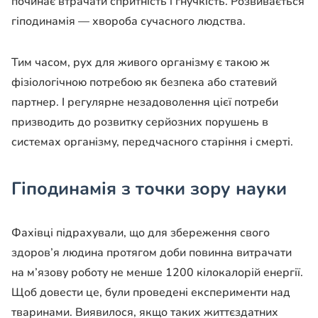
починає втрачати спритність і гнучкість. Розвивається
гіподинамія — хвороба сучасного людства.
Тим часом, рух для живого організму є такою ж
фізіологічною потребою як безпека або статевий
партнер. І регулярне незадоволення цієї потреби
призводить до розвитку серйозних порушень в
системах організму, передчасного старіння і смерті.
Гіподинамія з точки зору науки
Фахівці підрахували, що для збереження свого
здоров’я людина протягом доби повинна витрачати
на м’язову роботу не менше 1200 кілокалорій енергії.
Щоб довести це, були проведені експерименти над
тваринами. Виявилося, якщо таких життєздатних