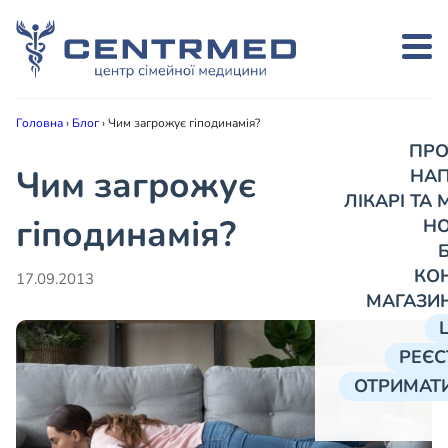
Головна
›
Блог
›
Чим загрожує гіподинамія?
ПРО
Чим загрожує
НА
ЛІКАРІ ТА
гіподинамія?
Н
КО
17.09.2013
МАГАЗИ
РЕЄС
ОТРИМАТИ