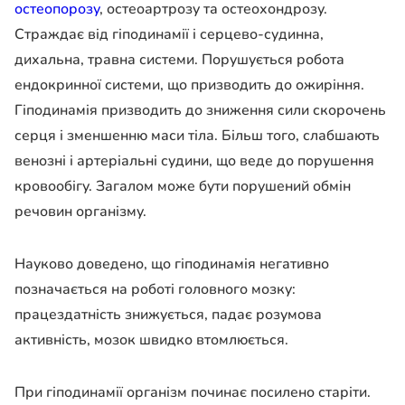
остеопорозу
, остеоартрозу та остеохондрозу.
Страждає від гіподинамії і серцево-судинна,
дихальна, травна системи. Порушується робота
ендокринної системи, що призводить до ожиріння.
Гіподинамія призводить до зниження сили скорочень
серця і зменшенню маси тіла. Більш того, слабшають
венозні і артеріальні судини, що веде до порушення
кровообігу. Загалом може бути порушений обмін
речовин організму.
Науково доведено, що гіподинамія негативно
позначається на роботі головного мозку:
працездатність знижується, падає розумова
активність, мозок швидко втомлюється.
При гіподинамії організм починає посилено старіти.