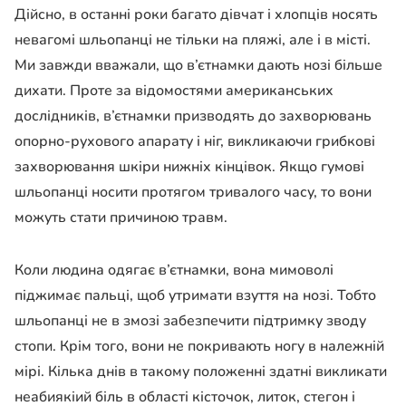
Дійсно, в останні роки багато дівчат і хлопців носять
невагомі шльопанці не тільки на пляжі, але і в місті.
Ми завжди вважали, що в’єтнамки дають нозі більше
дихати. Проте за відомостями американських
дослідників, в’єтнамки призводять до захворювань
опорно-рухового апарату і ніг, викликаючи грибкові
захворювання шкіри нижніх кінцівок. Якщо гумові
шльопанці носити протягом тривалого часу, то вони
можуть стати причиною травм.
Коли людина одягає в’єтнамки, вона мимоволі
піджимає пальці, щоб утримати взуття на нозі. Тобто
шльопанці не в змозі забезпечити підтримку зводу
стопи. Крім того, вони не покривають ногу в належній
мірі. Кілька днів в такому положенні здатні викликати
неабиякіий біль в області кісточок, литок, стегон і