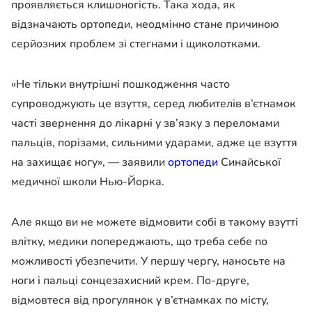
проявляється клишоногість. Така хода, як
відзначають ортопеди, неодмінно стане причиною
серйозних проблем зі стегнами і щиколотками.
«
Не тільки внутрішні пошкодження часто
супроводжують це взуття, серед любителів в’єтнамок
часті звернення до лікарні у зв’язку з переломами
пальців, порізами, сильними ударами, адже це взуття
на захищає ногу
», — заявили
ортопеди
Синайської
медичної школи Нью-Йорка.
Але якщо ви не можете відмовити собі в такому взутті
влітку, медики попереджають, що треба себе по
можливості убезпечити. У першу чергу, наносьте на
ноги і пальці сонцезахисний крем. По-друге,
відмовтеся від прогулянок у в’єтнамках по місту,