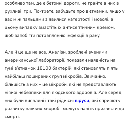
особливо там, де є бетонні дороги, не грайте в них в
рухливі ігри. По-третє, забудьте про в’єтнамки, якщо у
вас між пальцями з’явилися натертості і мозолі, в
цьому випадку змастіть їх антисептичним кремом,
щоб запобігти потраплянню інфекції в рану.
Але й це ще не все. Аналізи, зроблені вченими
американської лабораторії, показали наявність на
гумі в’єтнамок 18100 бактерій, які становлять п’ять
найбільш поширених груп мікробів. Звичайно,
більшість з них – це мікроби, які не представляють
ніякої небезпеки для людського здоров’я. Але серед
них були виявлені і такі рідкісні
віруси
, які сприяють
розвитку важких хвороб і можуть навіть призвести до
смерті.