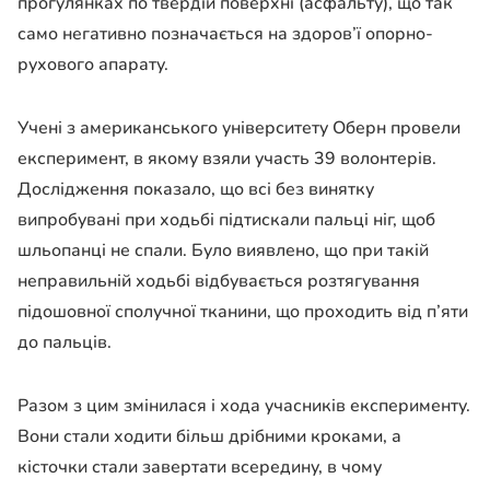
прогулянках по твердій поверхні (асфальту), що так
само негативно позначається на здоров’ї опорно-
рухового апарату.
Учені з американського університету Оберн провели
експеримент, в якому взяли участь 39 волонтерів.
Дослідження показало, що всі без винятку
випробувані при ходьбі підтискали пальці ніг, щоб
шльопанці не спали. Було виявлено, що при такій
неправильній ходьбі відбувається розтягування
підошовної сполучної тканини, що проходить від п’яти
до пальців.
Разом з цим змінилася і хода учасників експерименту.
Вони стали ходити більш дрібними кроками, а
кісточки стали завертати всередину, в чому