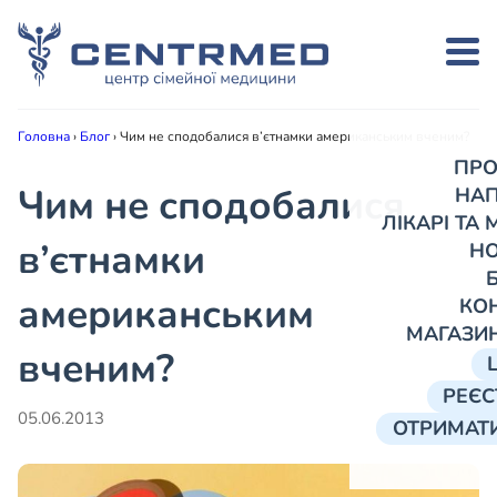
Головна
›
Блог
›
Чим не сподобалися в’єтнамки американським вченим?
ПРО
Чим не сподобалися
НА
ЛІКАРІ ТА
в’єтнамки
Н
американським
КО
МАГАЗИ
вченим?
РЕЄС
05.06.2013
ОТРИМАТИ