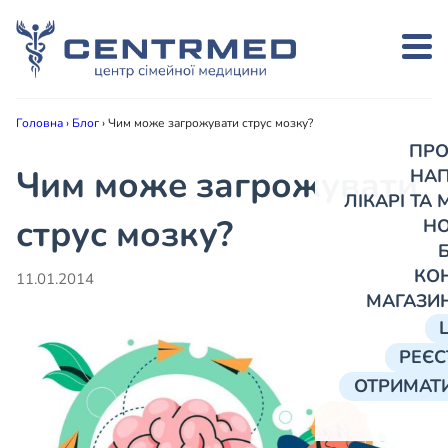
Головна
›
Блог
›
Чим може загрожувати струс мозку?
ПРО
Чим може загрожувати
НА
ЛІКАРІ ТА
струс мозку?
Н
КО
11.01.2014
МАГАЗИ
РЕЄС
ОТРИМАТИ