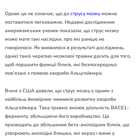
Однак це не означає, що до
струсу мозку
можна
поставитися легковажно. Недавні дослідження
американських учених показали, що струс мозку
може мати такі наслідки, про які раніше не
говорилося. Як виявилося в результаті досліджень,
однієї такої черепно-мозкової травми досить для того,
щоб порушити функції білків, які безпосередньо
пов’язані з появою хвороби Альцгеймера.
Вчені з США довели, що струс мозку є одним з
найбільш ймовірних чинників розвитку хвороби
Альцгеймера. Така травма змінює діяльність BACE1-
ферменту, збільшуючи його виробництво. Це
призводить до збільшення бета-амілоїдних білків, що
утворюють амілоїдні бляшки, які якраз і винні у