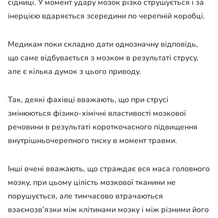
сідниці. У момент удару мозок різко струшується і за
інерцією вдаряється зсередини по черепній коробці.
Медикам поки складно дати однозначну відповідь,
що саме відбувається з мозком в результаті струсу,
але є кілька думок з цього приводу.
Так, деякі фахівці вважають, що при струсі
змінюються фізико-хімічні властивості мозкової
речовини в результаті короткочасного підвищення
внутрішньочерепного тиску в момент травми.
Інші вчені вважають, що страждає вся маса головного
мозку, при цьому цілість мозкової тканини не
порушується, але тимчасово втрачаються
взаємозв’язки між клітинами мозку і між різними його