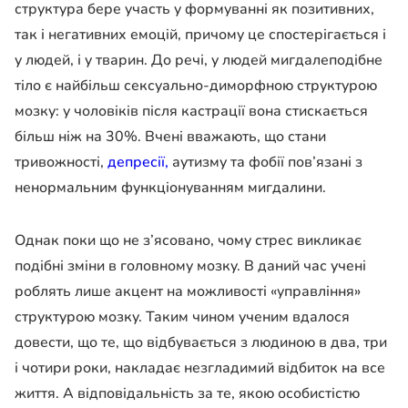
структура бере участь у формуванні як позитивних,
так і негативних емоцій, причому це спостерігається і
у людей, і у тварин. До речі, у людей мигдалеподібне
тіло є найбільш сексуально-диморфною структурою
мозку: у чоловіків після кастрації вона стискається
більш ніж на 30%. Вчені вважають, що стани
тривожності,
депресії,
аутизму та фобії пов’язані з
ненормальним функціонуванням мигдалини.
Однак поки що не з’ясовано, чому стрес викликає
подібні зміни в головному мозку. В даний час учені
роблять лише акцент на можливості «управління»
структурою мозку. Таким чином ученим вдалося
довести, що те, що відбувається з людиною в два, три
і чотири роки, накладає незгладимий відбиток на все
життя. А відповідальність за те, якою особистістю