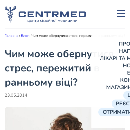
Головна
›
Блог
›
Чим може обернутися стрес, пережитий в ранньому віці?
ПРО
Чим може обернутися
НА
ЛІКАРІ ТА
стрес, пережитий в
Н
ранньому віці?
КО
МАГАЗИ
23.05.2014
РЕЄС
ОТРИМАТИ