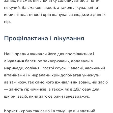
запах, на смак він спочатку солодкуватий, а потім
пекучий. За смакові якості, а також лікувальні та
корисні властивості хрін шанувався людьми з давніх
пір.
Профілактика і лікування
Наші предки вживали його для профілактики і
лікування
багатьох захворювань, додавали в
маринади, соління і гострі соуси. Навесні, насичений
вітамінами і мінералами хрін допомагав уникнути
авітамінозу, так само його вживали як зовнішній засіб
— замість гірчичників, а також як відбілювач для
шкіри, засіб, який загоює рани і знезаражує.
Користь хрону так само і в тому, що він здатний