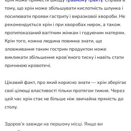
хрін може принести шкоду
травному тракту
. Справа в
тому, що хрін може збільшувати кислотність шлунка і
посилювати прояви гастриту і виразкової хвороби. Не
рекомендується хрін і при хворобах нирок, а також
протипоказаний вагітним жінкам і годуючим матерям.
Крім того, кожна людина повинна знати, що
зловживання таким гострим продуктом може
викликати збільшення кров’яного тиску і навіть стати
причиною кровотечі.
Цікавий факт, про який корисно знати — хрін зберігає
свої цілющі властивості тільки протягом тижня. Через
цей час хрін стає не більше ніж звичайна пряність до
столу.
Здоров’я завжди на першому місці. Якщо ви