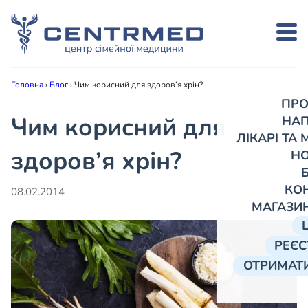
Головна
›
Блог
›
Чим корисний для здоров’я хрін?
ПРО
Чим корисний для
НА
ЛІКАРІ ТА
здоров’я хрін?
Н
КО
08.02.2014
МАГАЗИ
РЕЄС
ОТРИМАТИ