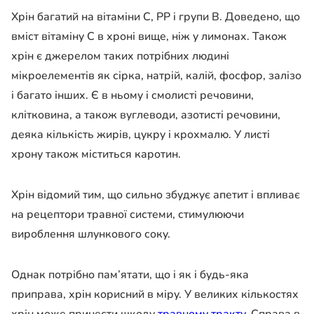
Хрін багатий на вітаміни С, РР і групи В. Доведено, що
вміст вітаміну С в хроні вище, ніж у лимонах. Також
хрін є джерелом таких потрібних людині
мікроелементів як сірка, натрій, калій, фосфор, залізо
і багато інших. Є в ньому і смолисті речовини,
клітковина, а також вуглеводи, азотисті речовини,
деяка кількість жирів, цукру і крохмалю. У листі
хрону також міститься каротин.
Хрін відомий тим, що сильно збуджує апетит і впливає
на рецептори травної системи, стимулюючи
вироблення шлункового соку.
Однак потрібно пам’ятати, що і як і будь-яка
приправа, хрін корисний в міру. У великих кількостях