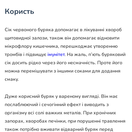
Користь
Сік червоного буряка допомагає в лікуванні хвороб
щитовидної залози, також він допомагає відновити
мікрофлору кишечника, перешкоджає утворенню
тромбів і підвищує
імунітет
. На жаль, п’ють буряковий
сік досить рідко через його несмачність. Проте його
можна перемішувати з іншими соками для додання
смаку.
Дуже корисний буряк у вареному вигляді. Він має
послаблюючий і сечогінний ефект і виводить з
організму всі солі важких металів. При хронічних
запорах, хворобах печінки, при порушенні травлення
також потрібно вживати відварний буряк перед