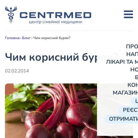
Головна
›
Блог
›
Чим корисний буряк?
ПРО
Чим корисний буряк?
НА
ЛІКАРІ ТА
Н
02.02.2014
КО
МАГАЗИ
РЕЄС
ОТРИМАТИ