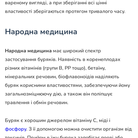
вареному вигляді, а при зберіганні всі цінні
властивості зберігаються протягом тривалого часу.
Народна медицина
Народна медицина
має широкий спектр
застосування буряків. Наявність в коренеплодах
різних вітамінів (групи В, РР тощо), бетаїну,
мінеральних речовин, біофлавоноідів наділяють
буряк корисними властивостями, забезпечуючи йому
загальнозміцнюючу дію, а також він поліпшує
травлення і обмін речовин.
Буряк є хорошим джерелом вітаміну С, міді і
фосфору
. З її допомогою можна очистити організм від
токсинів. Прийом в їжу буряка запобігає появі або