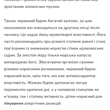
зростанню злоякісних пухлин.
Також червоний буряк багатий залізом, за цим
показником він знаходиться на другому місці після
часнику. Це надає йому кровотворні властивості. Його
часто рекомендують при різного ступеня анемії і стані,
пов’язаним із зниженою міцністю стінок кровоносних
судин. За змістом йоду тільки морська капуста
випереджає його. Збагачуючи організм самими
різними корисними речовинами, червоний буряк
корисний всім, крім того, він має антиоксидантну
властивість. Жінкам буряк допомагає легше
переносити критичні дні, а у чоловіків стимулює як
м’язову, так і статеву активність, дітям корисний для
лікування
алергічних реакцій.